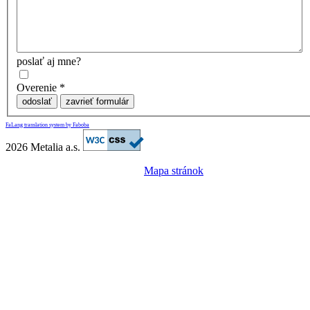
poslať aj mne?
Overenie
*
odoslať
zavrieť formulár
FaLang translation system by Faboba
2026 Metalia a.s.
Mapa stránok