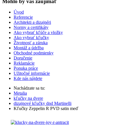
Mohlo by vas zaujímať
Úvod
Referencie
Architekti a dizajnéri
Normy a certifikáty
Ako vybrať kľúče a vložky
Ako vybrať kľučky
Životnosť a záruka
Montáž a údržba
Obchodné podmienky
Doručenie
Reklamácie
Ponuka práce
Užitočné informácie
Kde nás nájdete
Nachádzate sa tu:
Metalia
kľučky na dvere
dizajnové kľučky dnd Martinelli
Kľučky Zeppelin R PVD satin meď