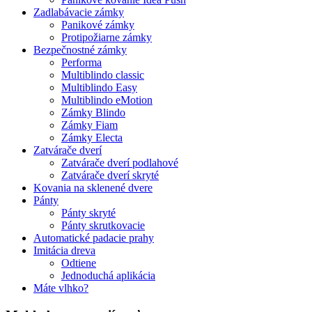
Zadlabávacie zámky
Panikové zámky
Protipožiarne zámky
Bezpečnostné zámky
Performa
Multiblindo classic
Multiblindo Easy
Multiblindo eMotion
Zámky Blindo
Zámky Fiam
Zámky Electa
Zatvárače dverí
Zatvárače dverí podlahové
Zatvárače dverí skryté
Kovania na sklenené dvere
Pánty
Pánty skryté
Pánty skrutkovacie
Automatické padacie prahy
Imitácia dreva
Odtiene
Jednoduchá aplikácia
Máte vlhko?