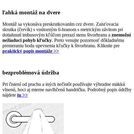
ľahká montáž na dvere
Montáž sa vykonáva preskrutkovaním cez dvere. Zaisťovacia
skrutka (červík) s vnútorným 6-hranom s metrickým závitom pri
dotiahnutí imbusovým kľúčom prerazí stenu štvorhranu a
znemožní
nežiaduci pohyb kľučky
. Preto venujte pozornosť dôkladnému
premeraniu bodu upevnenia kľučky k štvorhranu. Kliknite pre
praktický popis montáže >>
bezproblémová údržba
Pri čistení od prachu a iných nečistôt používajte výhradne mäkkú
vlnenú, hoci aj mierne navlhčenú handričku. Podrobný popis údržby
nájdete
tu >>