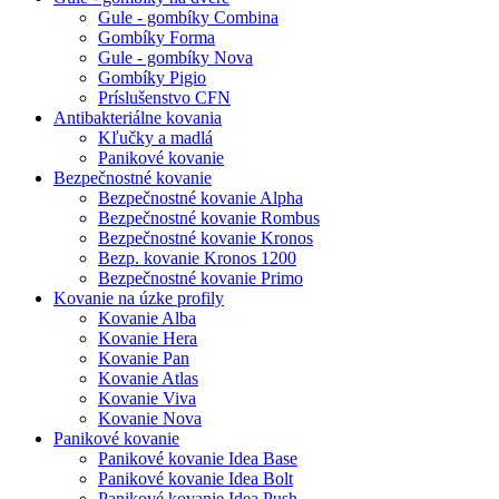
Gule - gombíky Combina
Gombíky Forma
Gule - gombíky Nova
Gombíky Pigio
Príslušenstvo CFN
Antibakteriálne kovania
Kľučky a madlá
Panikové kovanie
Bezpečnostné kovanie
Bezpečnostné kovanie Alpha
Bezpečnostné kovanie Rombus
Bezpečnostné kovanie Kronos
Bezp. kovanie Kronos 1200
Bezpečnostné kovanie Primo
Kovanie na úzke profily
Kovanie Alba
Kovanie Hera
Kovanie Pan
Kovanie Atlas
Kovanie Viva
Kovanie Nova
Panikové kovanie
Panikové kovanie Idea Base
Panikové kovanie Idea Bolt
Panikové kovanie Idea Push