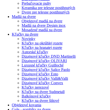
Prebaľovacie pulty
Keramika pre telesne postihnutých
Dvere pre telesne postihnutých
Madlá na dvere
Objektové madlá na dvere
Madlá na dvere Design inox
Mosadzné madlá na dvere
Kľučky na dvere
Novinky
Kľučky na okrúhlej rozete
Kľučky na hranatej rozete
Autorské kľučky
Dizajnové kľučky DND Martinelli
Dizajnové kľučky OLIVARI
Luxusné kľučky Guilloché
Dizajnové kľučky Salice Paolo
Dizajnové kľučky Ento
Dizajnové kľučky Valli&Valli
Dizajnové kľučky Convex
Kľučky nerezové
Kľučky na dvere Sudmetall
Balkónové kľučky
Kľučky na dvere štítové
Objektové kovania
Gule - gombíky na dvere