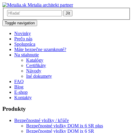
Metalia architekt partner
Jít
Toggle navigation
Novinky
Prečo nás
Spolupráca
Máte bezpečne uzamknuté?
Na stiahnutie
Katalógy
Certifikáty
Návody
Iné dokumety
FAQ
Blog
E-shop
Kontakty
Produkty
Bezpečnostné vložky / kľúče
Bezpečnostné vložky DOM ix 6 SR plus
Bezpečnostné vložky DOM ix 6 SR