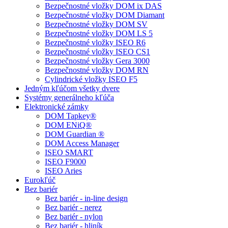
Bezpečnostné vložky DOM ix DAS
Bezpečnostné vložky DOM Diamant
Bezpečnostné vložky DOM SV
Bezpečnostné vložky DOM LS 5
Bezpečnostné vložky ISEO R6
Bezpečnostné vložky ISEO CS1
Bezpečnostné vložky Gera 3000
Bezpečnostné vložky DOM RN
Cylindrické vložky ISEO F5
Jedným kľúčom všetky dvere
Systémy generálneho kľúča
Elektronické zámky
DOM Tapkey®
DOM ENiQ®
DOM Guardian ®
DOM Access Manager
ISEO SMART
ISEO F9000
ISEO Aries
Eurokľúč
Bez bariér
Bez bariér - in-line design
Bez bariér - nerez
Bez bariér - nylon
Bez bariér - hliník