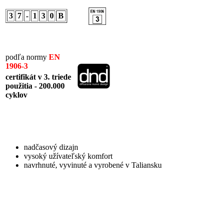
3
7
-
1
3
0
B
podľa normy
EN
1906-3
certifikát v 3. triede
použitia - 200.000
cyklov
nadčasový dizajn
vysoký užívateľský komfort
navrhnuté, vyvinuté a vyrobené v Taliansku