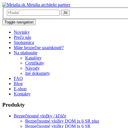
Metalia architekt partner
Jít
Toggle navigation
Novinky
Prečo nás
Spolupráca
Máte bezpečne uzamknuté?
Na stiahnutie
Katalógy
Certifikáty
Návody
Iné dokumety
FAQ
Blog
E-shop
Kontakty
Produkty
Bezpečnostné vložky / kľúče
Bezpečnostné vložky DOM ix 6 SR plus
Bezpečnostné vložky DOM ix 6 SR