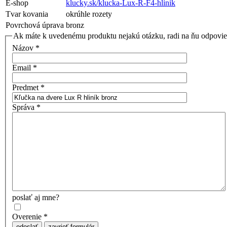
E-shop
klucky.sk/klucka-Lux-R-F4-hlinik
Tvar kovania
okrúhle rozety
Povrchová úprava
bronz
Ak máte k uvedenému produktu nejakú otázku, radi na ňu odpovi
Názov
*
Email
*
Predmet
*
Správa
*
poslať aj mne?
Overenie
*
odoslať
zavrieť formulár