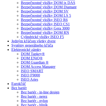
Bezpečnostné vložky DOM ix DAS
Bezpečnostné vložky DOM Diamant
Bezpečnostné vložky DOM SV
Bezpečnostné vložky DOM LS 5
Bezpečnostné vložky ISEO R6
Bezpečnostné vložky ISEO CS1
Bezpečnostné vložky Gera 3000
Bezpečnostné vložky DOM RN
Cylindrické vložky ISEO F5
Jedným kľúčom všetky dvere
Systémy generálneho kľúča
Elektronické zámky
DOM Tapkey®
DOM ENiQ®
DOM Guardian ®
DOM Access Manager
ISEO SMART
ISEO F9000
ISEO Aries
Eurokľúč
Bez bariér
Bez bariér - in-line design
Bez bariér - nerez
Bez bariér - nylon
Bez bariér - hliník