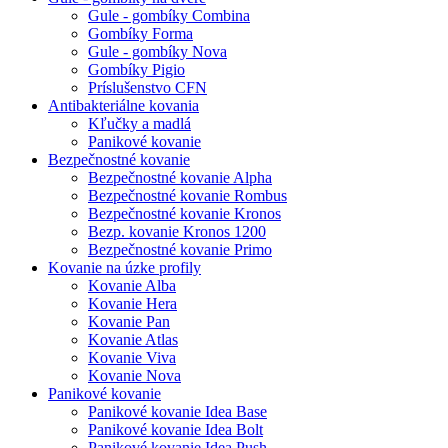
Gule - gombíky Combina
Gombíky Forma
Gule - gombíky Nova
Gombíky Pigio
Príslušenstvo CFN
Antibakteriálne kovania
Kľučky a madlá
Panikové kovanie
Bezpečnostné kovanie
Bezpečnostné kovanie Alpha
Bezpečnostné kovanie Rombus
Bezpečnostné kovanie Kronos
Bezp. kovanie Kronos 1200
Bezpečnostné kovanie Primo
Kovanie na úzke profily
Kovanie Alba
Kovanie Hera
Kovanie Pan
Kovanie Atlas
Kovanie Viva
Kovanie Nova
Panikové kovanie
Panikové kovanie Idea Base
Panikové kovanie Idea Bolt
Panikové kovanie Idea Push