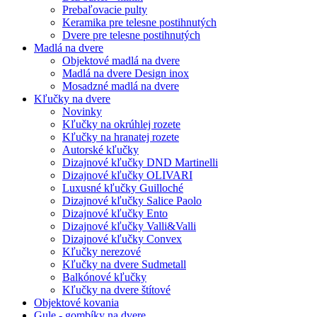
Prebaľovacie pulty
Keramika pre telesne postihnutých
Dvere pre telesne postihnutých
Madlá na dvere
Objektové madlá na dvere
Madlá na dvere Design inox
Mosadzné madlá na dvere
Kľučky na dvere
Novinky
Kľučky na okrúhlej rozete
Kľučky na hranatej rozete
Autorské kľučky
Dizajnové kľučky DND Martinelli
Dizajnové kľučky OLIVARI
Luxusné kľučky Guilloché
Dizajnové kľučky Salice Paolo
Dizajnové kľučky Ento
Dizajnové kľučky Valli&Valli
Dizajnové kľučky Convex
Kľučky nerezové
Kľučky na dvere Sudmetall
Balkónové kľučky
Kľučky na dvere štítové
Objektové kovania
Gule - gombíky na dvere