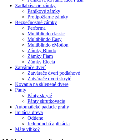
Zadlabávacie zámky
Panikové zámky
Protipožiarne zámky
Bezpečnostné zámky
Performa
Multiblindo classic
Multiblindo Easy
Multiblindo eMotion
Zámky Blindo
Zámky Fiam
Zámky Electa
Zatvárače dverí
Zatvárače dverí podlahové
Zatvárače dverí skryté
Kovania na sklenené dvere
Pánty
Pánty skryté
Pánty skrutkovacie
Automatické padacie prahy
Imitácia dreva
Odtiene
Jednoduchá aplikácia
Máte vlhko?