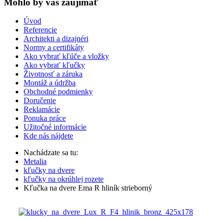
Mohlo by vas zaujímať
Úvod
Referencie
Architekti a dizajnéri
Normy a certifikáty
Ako vybrať kľúče a vložky
Ako vybrať kľučky
Životnosť a záruka
Montáž a údržba
Obchodné podmienky
Doručenie
Reklamácie
Ponuka práce
Užitočné informácie
Kde nás nájdete
Nachádzate sa tu:
Metalia
kľučky na dvere
kľučky na okrúhlej rozete
Kľučka na dvere Ema R hliník strieborný