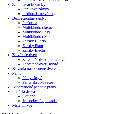
Zadlabávacie zámky
Panikové zámky
Protipožiarne zámky
Bezpečnostné zámky
Performa
Multiblindo classic
Multiblindo Easy
Multiblindo eMotion
Zámky Blindo
Zámky Fiam
Zámky Electa
Zatvárače dverí
Zatvárače dverí podlahové
Zatvárače dverí skryté
Kovania na sklenené dvere
Pánty
Pánty skryté
Pánty skrutkovacie
Automatické padacie prahy
Imitácia dreva
Odtiene
Jednoduchá aplikácia
Máte vlhko?