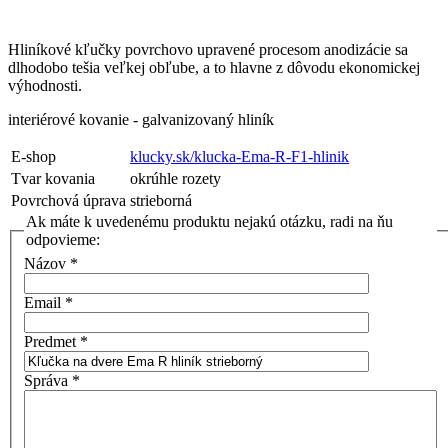
Hliníkové kľučky povrchovo upravené procesom anodizácie sa
dlhodobo tešia veľkej obľube, a to hlavne z dôvodu ekonomickej
výhodnosti.
interiérové kovanie - galvanizovaný hliník
E-shop
klucky.sk/klucka-Ema-R-F1-hlinik
Tvar kovania
okrúhle rozety
Povrchová úprava
strieborná
Ak máte k uvedenému produktu nejakú otázku, radi na ňu
odpovieme:
Názov
*
Email
*
Predmet
*
Správa
*