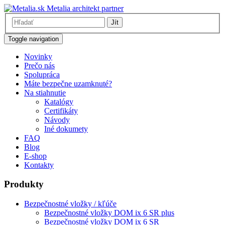
Metalia architekt partner
Jít
Toggle navigation
Novinky
Prečo nás
Spolupráca
Máte bezpečne uzamknuté?
Na stiahnutie
Katalógy
Certifikáty
Návody
Iné dokumety
FAQ
Blog
E-shop
Kontakty
Produkty
Bezpečnostné vložky / kľúče
Bezpečnostné vložky DOM ix 6 SR plus
Bezpečnostné vložky DOM ix 6 SR