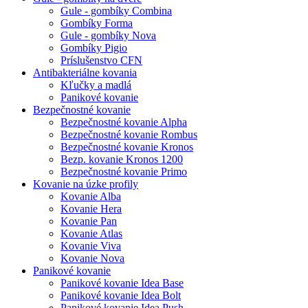
Gule - gombíky Combina
Gombíky Forma
Gule - gombíky Nova
Gombíky Pigio
Príslušenstvo CFN
Antibakteriálne kovania
Kľučky a madlá
Panikové kovanie
Bezpečnostné kovanie
Bezpečnostné kovanie Alpha
Bezpečnostné kovanie Rombus
Bezpečnostné kovanie Kronos
Bezp. kovanie Kronos 1200
Bezpečnostné kovanie Primo
Kovanie na úzke profily
Kovanie Alba
Kovanie Hera
Kovanie Pan
Kovanie Atlas
Kovanie Viva
Kovanie Nova
Panikové kovanie
Panikové kovanie Idea Base
Panikové kovanie Idea Bolt
Panikové kovanie Idea Push