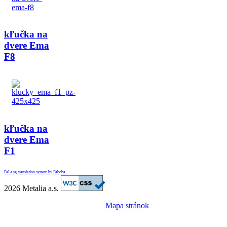
kľučka na
dvere Ema
F8
kľučka na
dvere Ema
F1
FaLang translation system by Faboba
2026 Metalia a.s.
Mapa stránok