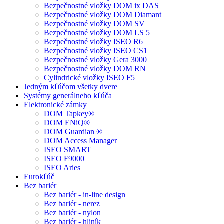
Bezpečnostné vložky DOM ix DAS
Bezpečnostné vložky DOM Diamant
Bezpečnostné vložky DOM SV
Bezpečnostné vložky DOM LS 5
Bezpečnostné vložky ISEO R6
Bezpečnostné vložky ISEO CS1
Bezpečnostné vložky Gera 3000
Bezpečnostné vložky DOM RN
Cylindrické vložky ISEO F5
Jedným kľúčom všetky dvere
Systémy generálneho kľúča
Elektronické zámky
DOM Tapkey®
DOM ENiQ®
DOM Guardian ®
DOM Access Manager
ISEO SMART
ISEO F9000
ISEO Aries
Eurokľúč
Bez bariér
Bez bariér - in-line design
Bez bariér - nerez
Bez bariér - nylon
Bez bariér - hliník