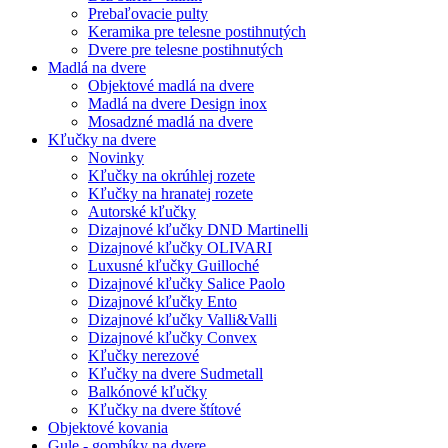
Prebaľovacie pulty
Keramika pre telesne postihnutých
Dvere pre telesne postihnutých
Madlá na dvere
Objektové madlá na dvere
Madlá na dvere Design inox
Mosadzné madlá na dvere
Kľučky na dvere
Novinky
Kľučky na okrúhlej rozete
Kľučky na hranatej rozete
Autorské kľučky
Dizajnové kľučky DND Martinelli
Dizajnové kľučky OLIVARI
Luxusné kľučky Guilloché
Dizajnové kľučky Salice Paolo
Dizajnové kľučky Ento
Dizajnové kľučky Valli&Valli
Dizajnové kľučky Convex
Kľučky nerezové
Kľučky na dvere Sudmetall
Balkónové kľučky
Kľučky na dvere štítové
Objektové kovania
Gule - gombíky na dvere