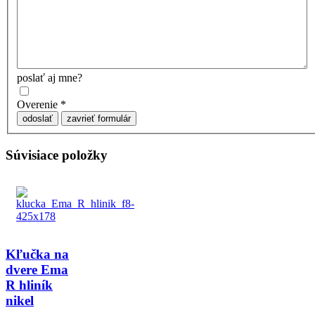
poslať aj mne?
Overenie
*
odoslať
zavrieť formulár
Súvisiace položky
Kľučka na
dvere Ema
R hliník
nikel