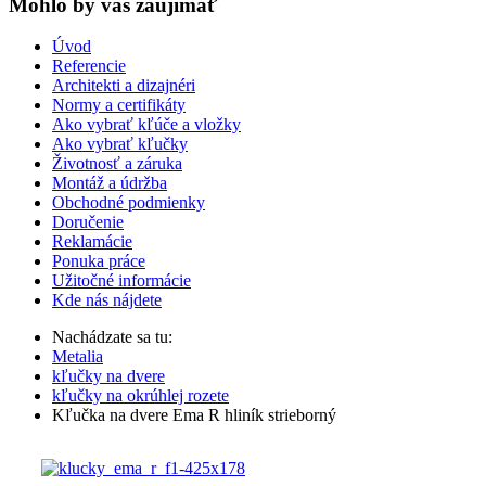
Mohlo by vas zaujímať
Úvod
Referencie
Architekti a dizajnéri
Normy a certifikáty
Ako vybrať kľúče a vložky
Ako vybrať kľučky
Životnosť a záruka
Montáž a údržba
Obchodné podmienky
Doručenie
Reklamácie
Ponuka práce
Užitočné informácie
Kde nás nájdete
Nachádzate sa tu:
Metalia
kľučky na dvere
kľučky na okrúhlej rozete
Kľučka na dvere Ema R hliník strieborný