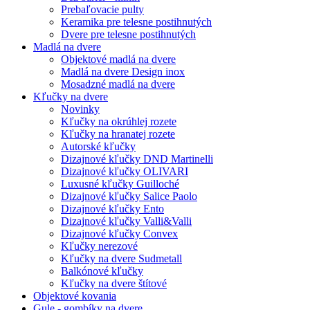
Prebaľovacie pulty
Keramika pre telesne postihnutých
Dvere pre telesne postihnutých
Madlá na dvere
Objektové madlá na dvere
Madlá na dvere Design inox
Mosadzné madlá na dvere
Kľučky na dvere
Novinky
Kľučky na okrúhlej rozete
Kľučky na hranatej rozete
Autorské kľučky
Dizajnové kľučky DND Martinelli
Dizajnové kľučky OLIVARI
Luxusné kľučky Guilloché
Dizajnové kľučky Salice Paolo
Dizajnové kľučky Ento
Dizajnové kľučky Valli&Valli
Dizajnové kľučky Convex
Kľučky nerezové
Kľučky na dvere Sudmetall
Balkónové kľučky
Kľučky na dvere štítové
Objektové kovania
Gule - gombíky na dvere