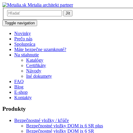
Metalia architekt partner
Jít
Toggle navigation
Novinky
Prečo nás
Spolupráca
Máte bezpečne uzamknuté?
Na stiahnutie
Katalógy
Certifikáty
Návody
Iné dokumety
FAQ
Blog
E-shop
Kontakty
Produkty
Bezpečnostné vložky / kľúče
Bezpečnostné vložky DOM ix 6 SR plus
Bezpečnostné vložky DOM ix 6 SR