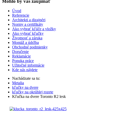
Mohlo by vas zaujímať
Úvod
Referencie
Architekti a dizajnéri
Normy a certifikáty
Ako vybrať kľúče a vložky
Ako vybrať kľučky
Životnosť a záruka
Montáž a údržba
Obchodné podmienky
Doručenie
Reklamácie
Ponuka práce
Užitočné informácie
Kde nás nájdete
Nachádzate sa tu:
Metalia
kľučky na dvere
kľučky na okrúhlej rozete
Kľučka na dvere Toronto R2 lesk