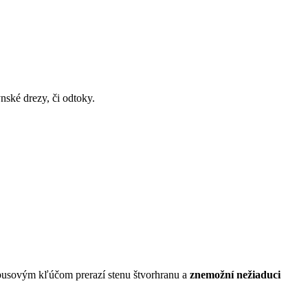
ské drezy, či odtoky.
mbusovým kľúčom prerazí stenu štvorhranu a
znemožní nežiaduci