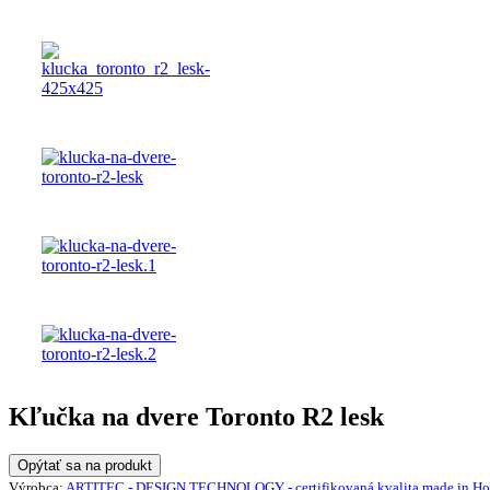
Kľučka na dvere Toronto R2 lesk
Opýtať sa na produkt
Výrobca:
ARTITEC - DESIGN TECHNOLOGY - certifikovaná kvalita made in Ho