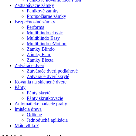
Zadlabávacie zámky
Panikové zámky
Protipožiarne zámky
Bezpečnostné zámky
Performa
Multiblindo classic
Multiblindo Easy
Multiblindo eMotion
Zámky Blindo
Zámky Fiam
Zámky Electa
Zatvárače dverí
Zatvárače dverí podlahové
Zatvárače dverí skryté
Kovania na sklenené dvere
Pánty
Pánty skryté
Pánty skrutkovacie
Automatické padacie prahy
Imitácia dreva
Odtiene
Jednoduchá aplikácia
Máte vlhko?