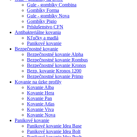
Gule - gombíky Combina
Gombíky Forma
Gule - gombíky Nova
Gombíky Pigio
Príslušenstvo CFN
Antibakteriálne kovania
Kľučky a madlá
Panikové kovanie
Bezpečnostné kovanie
Bezpečnostné kovanie Alpha
Bezpečnostné kovanie Rombus
Bezpečnostné kovanie Kronos
Bezp. kovanie Kronos 1200
Bezpečnostné kovanie Primo
Kovanie na úzke profily
Kovanie Alba
Kovanie Hera
Kovanie Pan
Kovanie Atlas
Kovanie Viva
Kovanie Nova
Panikové kovanie
Panikové kovanie Idea Base
Panikové kovanie Idea Bolt
Panikové kovanie Idea Push