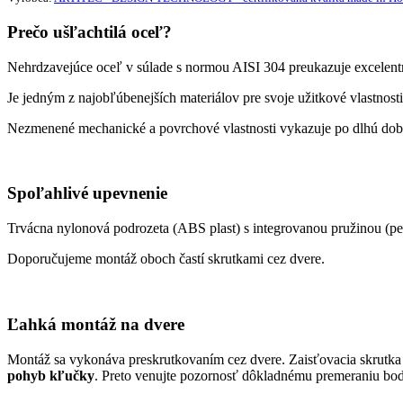
Prečo ušľachtilá oceľ?
Nehrdzavejúce oceľ v súlade s normou AISI 304 preukazuje excelentnú
Je jedným z najobľúbenejších materiálov pre svoje užitkové vlastnosti
Nezmenené mechanické a povrchové vlastnosti vykazuje po dlhú dobu.
Spoľahlivé upevnenie
Trvácna nylonová podrozeta (ABS plast) s integrovanou pružinou (pe
Doporučujeme montáž oboch častí skrutkami cez dvere.
Ľahká montáž na dvere
Montáž sa vykonáva preskrutkovaním cez dvere. Zaisťovacia skrutka
pohyb kľučky
. Preto venujte pozornosť dôkladnému premeraniu bo