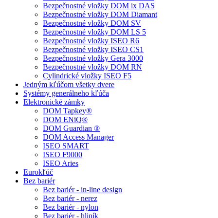
Bezpečnostné vložky DOM ix DAS
Bezpečnostné vložky DOM Diamant
Bezpečnostné vložky DOM SV
Bezpečnostné vložky DOM LS 5
Bezpečnostné vložky ISEO R6
Bezpečnostné vložky ISEO CS1
Bezpečnostné vložky Gera 3000
Bezpečnostné vložky DOM RN
Cylindrické vložky ISEO F5
Jedným kľúčom všetky dvere
Systémy generálneho kľúča
Elektronické zámky
DOM Tapkey®
DOM ENiQ®
DOM Guardian ®
DOM Access Manager
ISEO SMART
ISEO F9000
ISEO Aries
Eurokľúč
Bez bariér
Bez bariér - in-line design
Bez bariér - nerez
Bez bariér - nylon
Bez bariér - hliník