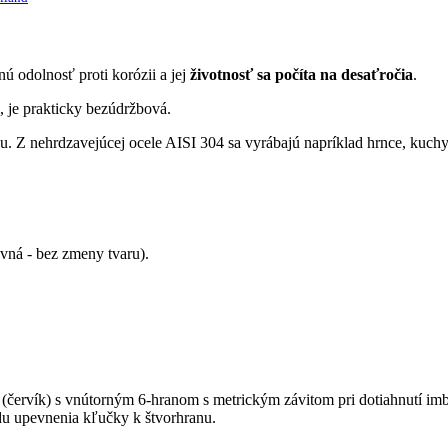
 odolnosť proti korózii a jej
životnosť sa počíta na desaťročia
.
, je prakticky bezúdržbová.
 Z nehrdzavejúcej ocele AISI 304 sa vyrábajú napríklad hrnce, kuchyn
vná - bez zmeny tvaru).
 (červík) s vnútorným 6-hranom s metrickým závitom pri dotiahnutí i
du upevnenia kľučky k štvorhranu.