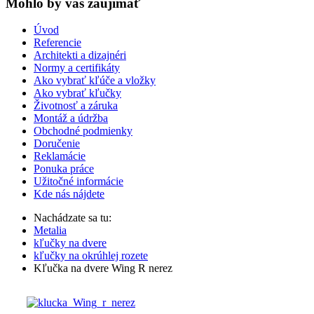
Mohlo by vas zaujímať
Úvod
Referencie
Architekti a dizajnéri
Normy a certifikáty
Ako vybrať kľúče a vložky
Ako vybrať kľučky
Životnosť a záruka
Montáž a údržba
Obchodné podmienky
Doručenie
Reklamácie
Ponuka práce
Užitočné informácie
Kde nás nájdete
Nachádzate sa tu:
Metalia
kľučky na dvere
kľučky na okrúhlej rozete
Kľučka na dvere Wing R nerez