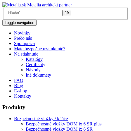
Metalia architekt partner
Jít
Toggle navigation
Novinky
Prečo nás
Spolupráca
Máte bezpečne uzamknuté?
Na stiahnutie
Katalógy
Certifikáty
Návody
Iné dokumety
FAQ
Blog
E-shop
Kontakty
Produkty
Bezpečnostné vložky / kľúče
Bezpečnostné vložky DOM ix 6 SR plus
Bezpečnostné vložky DOM ix 6 SR