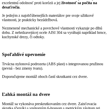
excelentnú odolnosť proti korózii a jej
životnosť sa počíta na
desaťročia
.
Je jedným z najobľúbenejších materiálov pre svoje užitkové
vlastnosti, je prakticky bezúdržbová.
Nezmenené mechanické a povrchové vlastnosti vykazuje po dlhú
dobu. Z nehrdzavejúcej ocele AISI 304 sa vyrábajú napríklad hrnce,
kuchynské drezy, či odtoky.
Spoľahlivé upevnenie
Trvácna nylonová podrozeta (ABS plast) s integrovanou pružinou
(pevná - bez zmeny tvaru).
Doporučujeme montáž oboch častí skrutkami cez dvere.
Ľahká montáž na dvere
Montáž sa vykonáva preskrutkovaním cez dvere. Zaisťovacia
skrutka (červík) s vnútorným 6-hranom s metrickým závitom pri