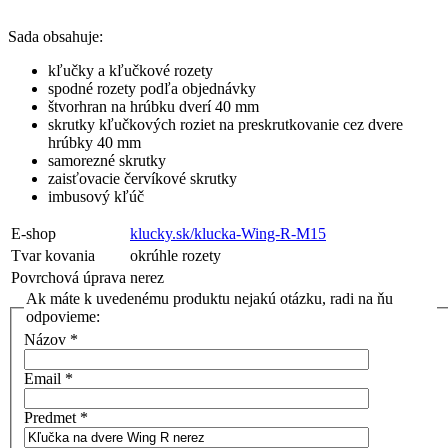
Sada obsahuje:
kľučky a kľučkové rozety
spodné rozety podľa objednávky
štvorhran na hrúbku dverí 40 mm
skrutky kľučkových roziet na preskrutkovanie cez dvere
hrúbky 40 mm
samorezné skrutky
zaisťovacie červíkové skrutky
imbusový kľúč
E-shop
klucky.sk/klucka-Wing-R-M15
Tvar kovania
okrúhle rozety
Povrchová úprava
nerez
Ak máte k uvedenému produktu nejakú otázku, radi na ňu
odpovieme:
Názov
*
Email
*
Predmet
*