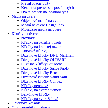
Prebaľovacie pulty
Keramika pre telesne postihnutých
Dvere pre telesne postihnutých
Madlá na dvere
Objektové madlá na dvere
Madlá na dvere Design inox
Mosadzné madlá na dvere
Kľučky na dvere
Novinky
Kľučky na okrúhlej rozete
Kľučky na hranatej rozete
Autorské kľučky
Dizajnové kľučky DND Martinelli
Dizajnové kľučky OLIVARI
Luxusné kľučky Guilloché
Dizajnové kľučky Salice Paolo
Dizajnové kľučky Ento
Dizajnové kľučky Valli&Valli
Dizajnové kľučky Convex
Kľučky nerezové
Kľučky na dvere Sudmetall
Balkónové kľučky
Kľučky na dvere štítové
Objektové kovania
Gule - gombíky na dvere