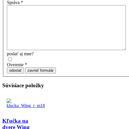
Správa
*
poslať aj mne?
Overenie
*
odoslať
zavrieť formulár
Súvisiace položky
Kľučka na
dvere Wing