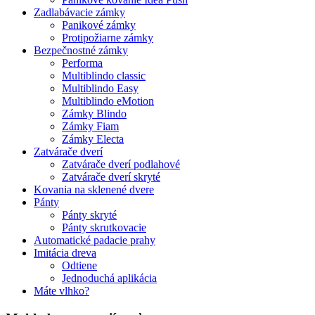
Zadlabávacie zámky
Panikové zámky
Protipožiarne zámky
Bezpečnostné zámky
Performa
Multiblindo classic
Multiblindo Easy
Multiblindo eMotion
Zámky Blindo
Zámky Fiam
Zámky Electa
Zatvárače dverí
Zatvárače dverí podlahové
Zatvárače dverí skryté
Kovania na sklenené dvere
Pánty
Pánty skryté
Pánty skrutkovacie
Automatické padacie prahy
Imitácia dreva
Odtiene
Jednoduchá aplikácia
Máte vlhko?