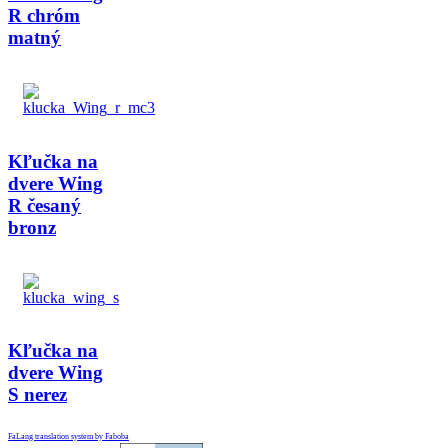
R chróm
matný
Kľučka na
dvere Wing
R česaný
bronz
Kľučka na
dvere Wing
S nerez
FaLang translation system by Faboba