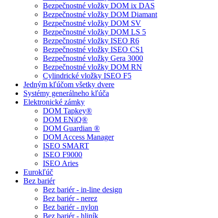
Bezpečnostné vložky DOM ix DAS
Bezpečnostné vložky DOM Diamant
Bezpečnostné vložky DOM SV
Bezpečnostné vložky DOM LS 5
Bezpečnostné vložky ISEO R6
Bezpečnostné vložky ISEO CS1
Bezpečnostné vložky Gera 3000
Bezpečnostné vložky DOM RN
Cylindrické vložky ISEO F5
Jedným kľúčom všetky dvere
Systémy generálneho kľúča
Elektronické zámky
DOM Tapkey®
DOM ENiQ®
DOM Guardian ®
DOM Access Manager
ISEO SMART
ISEO F9000
ISEO Aries
Eurokľúč
Bez bariér
Bez bariér - in-line design
Bez bariér - nerez
Bez bariér - nylon
Bez bariér - hliník