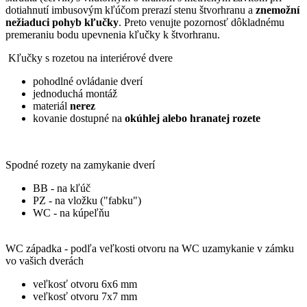
dotiahnutí imbusovým kľúčom prerazí stenu štvorhranu a
znemožní
nežiaduci pohyb kľučky
. Preto venujte pozornosť dôkladnému
premeraniu bodu upevnenia kľučky k štvorhranu.
Kľučky s rozetou na interiérové dvere
pohodlné ovládanie dverí
jednoduchá montáž
materiál
nerez
kovanie dostupné na
okúhlej alebo hranatej rozete
Spodné rozety na zamykanie dverí
BB - na kľúč
PZ - na vložku ("fabku")
WC - na kúpeľňu
WC západka - podľa veľkosti otvoru na WC uzamykanie v zámku
vo vašich dverách
veľkosť otvoru 6x6 mm
veľkosť otvoru 7x7 mm