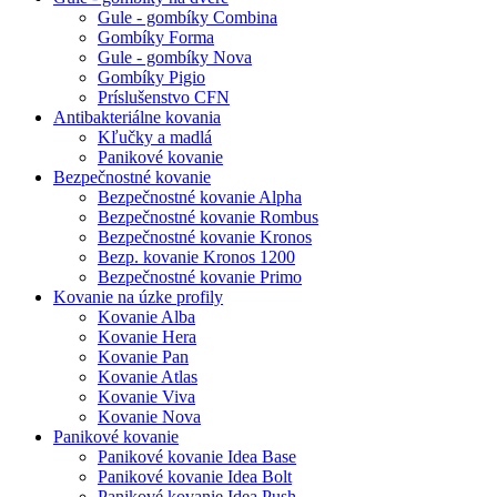
Gule - gombíky Combina
Gombíky Forma
Gule - gombíky Nova
Gombíky Pigio
Príslušenstvo CFN
Antibakteriálne kovania
Kľučky a madlá
Panikové kovanie
Bezpečnostné kovanie
Bezpečnostné kovanie Alpha
Bezpečnostné kovanie Rombus
Bezpečnostné kovanie Kronos
Bezp. kovanie Kronos 1200
Bezpečnostné kovanie Primo
Kovanie na úzke profily
Kovanie Alba
Kovanie Hera
Kovanie Pan
Kovanie Atlas
Kovanie Viva
Kovanie Nova
Panikové kovanie
Panikové kovanie Idea Base
Panikové kovanie Idea Bolt
Panikové kovanie Idea Push