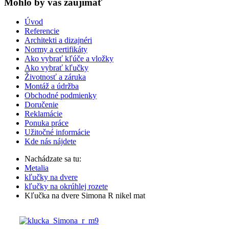
Mohlo by vas zaujímať
Úvod
Referencie
Architekti a dizajnéri
Normy a certifikáty
Ako vybrať kľúče a vložky
Ako vybrať kľučky
Životnosť a záruka
Montáž a údržba
Obchodné podmienky
Doručenie
Reklamácie
Ponuka práce
Užitočné informácie
Kde nás nájdete
Nachádzate sa tu:
Metalia
kľučky na dvere
kľučky na okrúhlej rozete
Kľučka na dvere Simona R nikel mat