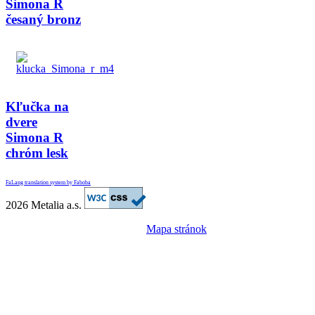
Simona R
česaný bronz
Kľučka na
dvere
Simona R
chróm lesk
FaLang translation system by Faboba
2026 Metalia a.s.
Mapa stránok