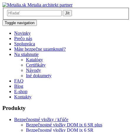
Metalia architekt partner
Jít
Toggle navigation
Novinky
Prečo nás
Spolupráca
Máte bezpečne uzamknuté?
Na stiahnutie
Katalógy
Certifikáty
Návody
Iné dokumety
FAQ
Blog
E-shop
Kontakty
Produkty
Bezpečnostné vložky / kľúče
Bezpečnostné vložky DOM ix 6 SR plus
Bezpečnostné vložky DOM ix 6 SR