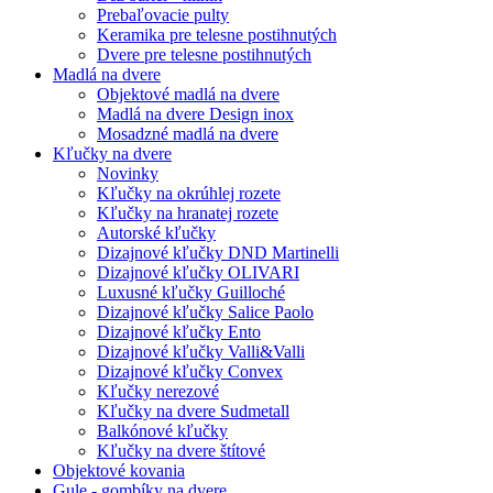
Prebaľovacie pulty
Keramika pre telesne postihnutých
Dvere pre telesne postihnutých
Madlá na dvere
Objektové madlá na dvere
Madlá na dvere Design inox
Mosadzné madlá na dvere
Kľučky na dvere
Novinky
Kľučky na okrúhlej rozete
Kľučky na hranatej rozete
Autorské kľučky
Dizajnové kľučky DND Martinelli
Dizajnové kľučky OLIVARI
Luxusné kľučky Guilloché
Dizajnové kľučky Salice Paolo
Dizajnové kľučky Ento
Dizajnové kľučky Valli&Valli
Dizajnové kľučky Convex
Kľučky nerezové
Kľučky na dvere Sudmetall
Balkónové kľučky
Kľučky na dvere štítové
Objektové kovania
Gule - gombíky na dvere