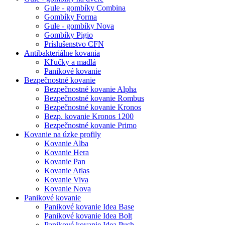
Gule - gombíky Combina
Gombíky Forma
Gule - gombíky Nova
Gombíky Pigio
Príslušenstvo CFN
Antibakteriálne kovania
Kľučky a madlá
Panikové kovanie
Bezpečnostné kovanie
Bezpečnostné kovanie Alpha
Bezpečnostné kovanie Rombus
Bezpečnostné kovanie Kronos
Bezp. kovanie Kronos 1200
Bezpečnostné kovanie Primo
Kovanie na úzke profily
Kovanie Alba
Kovanie Hera
Kovanie Pan
Kovanie Atlas
Kovanie Viva
Kovanie Nova
Panikové kovanie
Panikové kovanie Idea Base
Panikové kovanie Idea Bolt
Panikové kovanie Idea Push