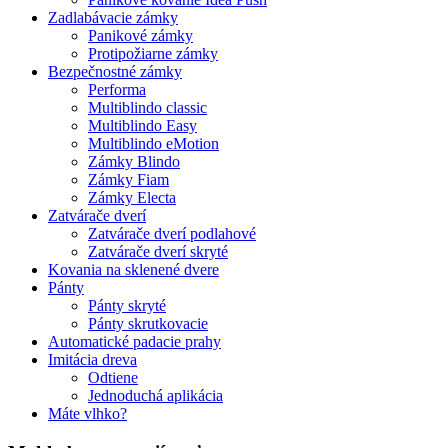
Zadlabávacie zámky
Panikové zámky
Protipožiarne zámky
Bezpečnostné zámky
Performa
Multiblindo classic
Multiblindo Easy
Multiblindo eMotion
Zámky Blindo
Zámky Fiam
Zámky Electa
Zatvárače dverí
Zatvárače dverí podlahové
Zatvárače dverí skryté
Kovania na sklenené dvere
Pánty
Pánty skryté
Pánty skrutkovacie
Automatické padacie prahy
Imitácia dreva
Odtiene
Jednoduchá aplikácia
Máte vlhko?