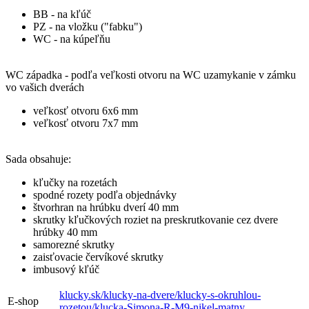
BB - na kľúč
PZ - na vložku ("fabku")
WC - na kúpeľňu
WC západka - podľa veľkosti otvoru na WC uzamykanie v zámku
vo vašich dverách
veľkosť otvoru 6x6 mm
veľkosť otvoru 7x7 mm
Sada obsahuje:
kľučky na rozetách
spodné rozety podľa objednávky
štvorhran na hrúbku dverí 40 mm
skrutky kľučkových roziet na preskrutkovanie cez dvere
hrúbky 40 mm
samorezné skrutky
zaisťovacie červíkové skrutky
imbusový kľúč
klucky.sk/klucky-na-dvere/klucky-s-okruhlou-
E-shop
rozetou/klucka-Simona-R-M9-nikel-matny