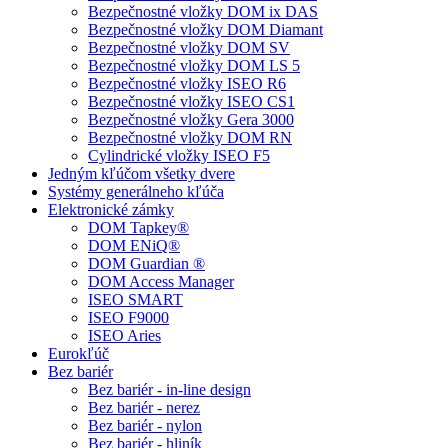
Bezpečnostné vložky DOM ix DAS
Bezpečnostné vložky DOM Diamant
Bezpečnostné vložky DOM SV
Bezpečnostné vložky DOM LS 5
Bezpečnostné vložky ISEO R6
Bezpečnostné vložky ISEO CS1
Bezpečnostné vložky Gera 3000
Bezpečnostné vložky DOM RN
Cylindrické vložky ISEO F5
Jedným kľúčom všetky dvere
Systémy generálneho kľúča
Elektronické zámky
DOM Tapkey®
DOM ENiQ®
DOM Guardian ®
DOM Access Manager
ISEO SMART
ISEO F9000
ISEO Aries
Eurokľúč
Bez bariér
Bez bariér - in-line design
Bez bariér - nerez
Bez bariér - nylon
Bez bariér - hliník