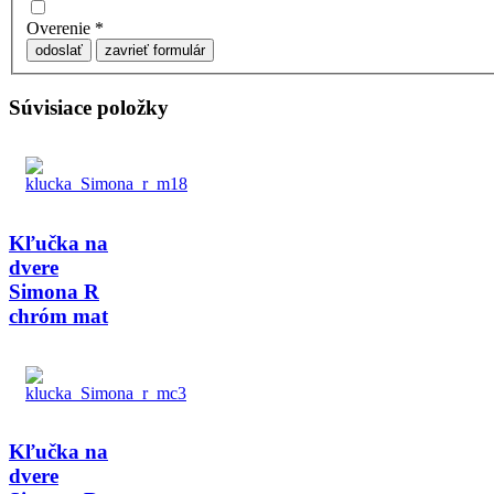
Overenie
*
odoslať
zavrieť formulár
Súvisiace položky
Kľučka na
dvere
Simona R
chróm mat
Kľučka na
dvere