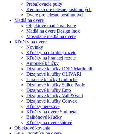
Prebaľovacie pulty
Keramika pre telesne postihnutých
Dvere pre telesne postihnutých
Madlá na dvere
Objektové madlá na dvere
Madlá na dvere Design inox
Mosadzné madlá na dvere
Kľučky na dvere
Novinky
Kľučky na okrúhlej rozete
Kľučky na hranatej rozete
Autorské kľučky
Dizajnové kľučky DND Martinelli
Dizajnové kľučky OLIVARI
Luxusné kľučky Guilloché
Dizajnové kľučky Salice Paolo
Dizajnové kľučky Ento
Dizajnové kľučky Valli&Valli
Dizajnové kľučky Convex
Kľučky nerezové
Kľučky na dvere Sudmetall
Balkónové kľučky
Kľučky na dvere štítové
Objektové kovania
Gule - gombíky na dvere