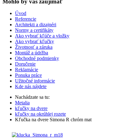
Mohlo by vas zaujímať
Úvod
Referencie
Architekti a dizajnéri
Normy a certifikáty
Ako vybrať kľúče a vložky
Ako vybrať kľučky
Životnosť a záruka
Montáž a údržba
Obchodné podmienky
Doručenie
Reklamácie
Ponuka práce
Užitočné informácie
Kde nás nájdete
Nachádzate sa tu:
Metalia
kľučky na dvere
kľučky na okrúhlej rozete
Kľučka na dvere Simona R chróm mat