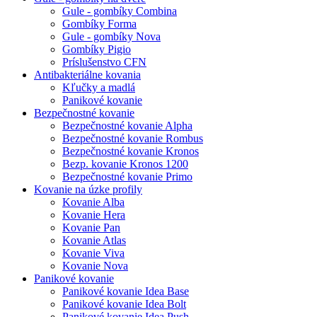
Gule - gombíky Combina
Gombíky Forma
Gule - gombíky Nova
Gombíky Pigio
Príslušenstvo CFN
Antibakteriálne kovania
Kľučky a madlá
Panikové kovanie
Bezpečnostné kovanie
Bezpečnostné kovanie Alpha
Bezpečnostné kovanie Rombus
Bezpečnostné kovanie Kronos
Bezp. kovanie Kronos 1200
Bezpečnostné kovanie Primo
Kovanie na úzke profily
Kovanie Alba
Kovanie Hera
Kovanie Pan
Kovanie Atlas
Kovanie Viva
Kovanie Nova
Panikové kovanie
Panikové kovanie Idea Base
Panikové kovanie Idea Bolt
Panikové kovanie Idea Push