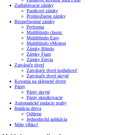
Zadlabávacie zámky
Panikové zámky
Protipožiarne zámky
Bezpečnostné zámky
Performa
Multiblindo classic
Multiblindo Easy
Multiblindo eMotion
Zámky Blindo
Zámky Fiam
Zámky Electa
Zatvárače dverí
Zatvárače dverí podlahové
Zatvárače dverí skryté
Kovania na sklenené dvere
Pánty
Pánty skryté
Pánty skrutkovacie
Automatické padacie prahy
Imitácia dreva
Odtiene
Jednoduchá aplikácia
Máte vlhko?