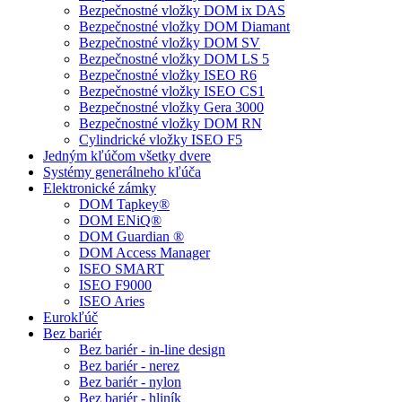
Bezpečnostné vložky DOM ix DAS
Bezpečnostné vložky DOM Diamant
Bezpečnostné vložky DOM SV
Bezpečnostné vložky DOM LS 5
Bezpečnostné vložky ISEO R6
Bezpečnostné vložky ISEO CS1
Bezpečnostné vložky Gera 3000
Bezpečnostné vložky DOM RN
Cylindrické vložky ISEO F5
Jedným kľúčom všetky dvere
Systémy generálneho kľúča
Elektronické zámky
DOM Tapkey®
DOM ENiQ®
DOM Guardian ®
DOM Access Manager
ISEO SMART
ISEO F9000
ISEO Aries
Eurokľúč
Bez bariér
Bez bariér - in-line design
Bez bariér - nerez
Bez bariér - nylon
Bez bariér - hliník