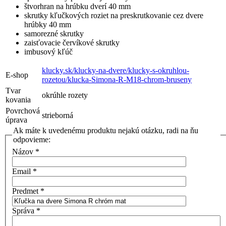
štvorhran na hrúbku dverí 40 mm
skrutky kľučkových roziet na preskrutkovanie cez dvere
hrúbky 40 mm
samorezné skrutky
zaisťovacie červíkové skrutky
imbusový kľúč
klucky.sk/klucky-na-dvere/klucky-s-okruhlou-
E-shop
rozetou/klucka-Simona-R-M18-chrom-bruseny
Tvar
okrúhle rozety
kovania
Povrchová
strieborná
úprava
Ak máte k uvedenému produktu nejakú otázku, radi na ňu
odpovieme:
Názov
*
Email
*
Predmet
*
Správa
*