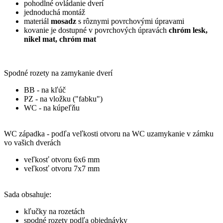
pohodlné ovládanie dverí
jednoduchá montáž
materiál
mosadz
s rôznymi povrchovými úpravami
kovanie je dostupné v povrchových úpravách
chróm lesk,
nikel mat, chróm mat
Spodné rozety na zamykanie dverí
BB - na kľúč
PZ - na vložku ("fabku")
WC - na kúpeľňu
WC západka - podľa veľkosti otvoru na WC uzamykanie v zámku
vo vašich dverách
veľkosť otvoru 6x6 mm
veľkosť otvoru 7x7 mm
Sada obsahuje:
kľučky na rozetách
spodné rozety podľa objednávky