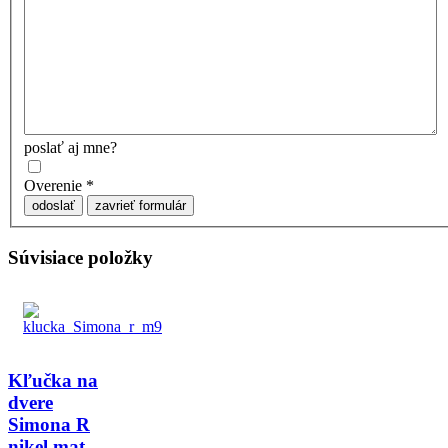
poslať aj mne?
Overenie
*
odoslať
zavrieť formulár
Súvisiace položky
Kľučka na
dvere
Simona R
nikel mat