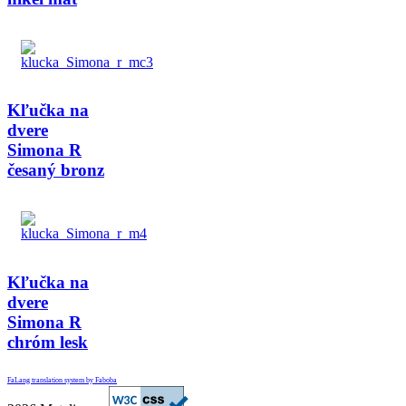
Kľučka na
dvere
Simona R
česaný bronz
Kľučka na
dvere
Simona R
chróm lesk
FaLang translation system by Faboba