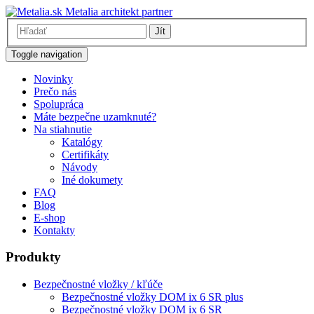
Metalia architekt partner
Jít
Toggle navigation
Novinky
Prečo nás
Spolupráca
Máte bezpečne uzamknuté?
Na stiahnutie
Katalógy
Certifikáty
Návody
Iné dokumety
FAQ
Blog
E-shop
Kontakty
Produkty
Bezpečnostné vložky / kľúče
Bezpečnostné vložky DOM ix 6 SR plus
Bezpečnostné vložky DOM ix 6 SR