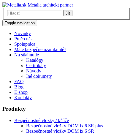
Metalia architekt partner
Jít
Toggle navigation
Novinky
Prečo nás
Spolupráca
Máte bezpečne uzamknuté?
Na stiahnutie
Katalógy
Certifikáty
Návody
Iné dokumety
FAQ
Blog
E-shop
Kontakty
Produkty
Bezpečnostné vložky / kľúče
Bezpečnostné vložky DOM ix 6 SR plus
Bezpečnostné vložky DOM ix 6 SR