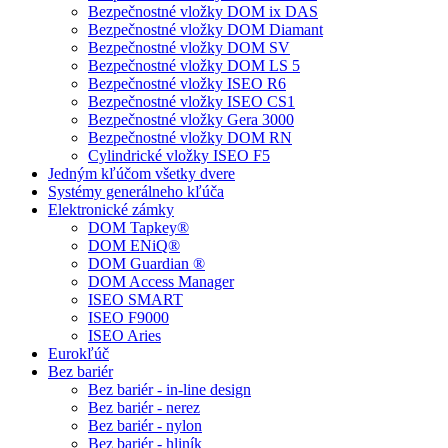
Bezpečnostné vložky DOM ix DAS
Bezpečnostné vložky DOM Diamant
Bezpečnostné vložky DOM SV
Bezpečnostné vložky DOM LS 5
Bezpečnostné vložky ISEO R6
Bezpečnostné vložky ISEO CS1
Bezpečnostné vložky Gera 3000
Bezpečnostné vložky DOM RN
Cylindrické vložky ISEO F5
Jedným kľúčom všetky dvere
Systémy generálneho kľúča
Elektronické zámky
DOM Tapkey®
DOM ENiQ®
DOM Guardian ®
DOM Access Manager
ISEO SMART
ISEO F9000
ISEO Aries
Eurokľúč
Bez bariér
Bez bariér - in-line design
Bez bariér - nerez
Bez bariér - nylon
Bez bariér - hliník