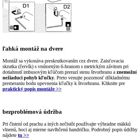
ľahká montáž na dvere
Montáž sa vykonáva preskrutkovaním cez dvere. Zaisťovacia
skrutka (červík) s vnútorným 6-hranom s metrickým závitom pri
dotiahnutí imbusovým kľúčom prerazí stenu štvorhranu a
znemožní
nežiaduci pohyb kľučky
. Preto venujte pozornosť dôkladnému
premeraniu bodu upevnenia kľučky k štvorhranu. Kliknite pre
praktický popis montáže >>
bezproblémová údržba
Pri čistení od prachu a iných nečistôt používajte výhradne mäkkú
vlnenú, hoci aj mierne navlhčenú handričku. Podrobný popis údržby
nájdete
tu >>