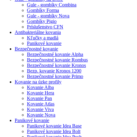
Gule - gombíky Combina
Gombíky Forma
Gule - gombíky Nova
Gombíky Pigio
Príslušenstvo CFN
Antibakteriálne kovania
Kľučky a madlá
Panikové kovanie
Bezpečnostné kovanie
Bezpečnostné kovanie Alpha
Bezpečnostné kovanie Rombus
Bezpečnostné kovanie Kronos
Bezp. kovanie Kronos 1200
Bezpečnostné kovanie Primo
Kovanie na úzke profily
Kovanie Alba
Kovanie Hera
Kovanie Pan
Kovanie Atlas
Kovanie Viva
Kovanie Nova
Panikové kovanie
Panikové kovanie Idea Base
Panikové kovanie Idea Bolt
Panikové kovanie Idea Push