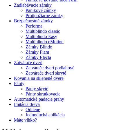
Zadlabávacie zámky
Panikové zámky
Protipožiarne zámky
Bezpečnostné zámky
Performa
Multiblindo classic
Multiblindo Easy
Multiblindo eMotion
Zámky Blindo
Zámky Fiam
Zámky Electa
Zatvárače dverí
Zatvárače dverí podlahové
Zatvárače dverí skryté
Kovania na sklenené dvere
Pánty
Pánty skryté
Pánty skrutkovacie
Automatické padacie prahy
Imitácia dreva
Odtiene
Jednoduchá aplikácia
Máte vlhko?