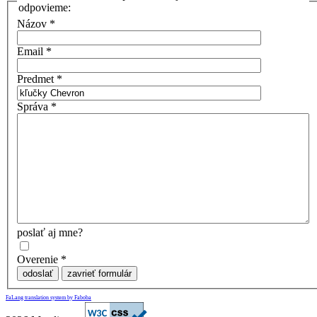
odpovieme:
Názov
*
Email
*
Predmet
*
Správa
*
poslať aj mne?
Overenie
*
odoslať
zavrieť formulár
FaLang translation system by Faboba