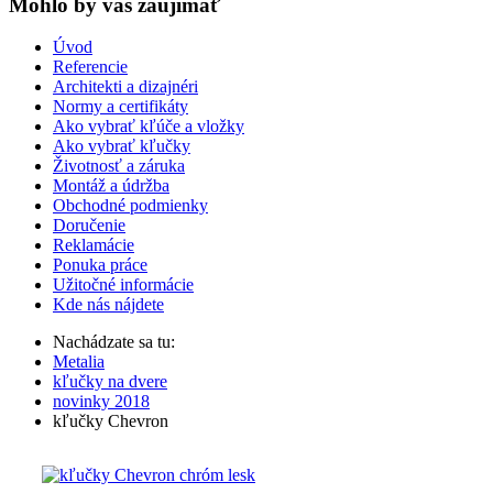
Mohlo by vas zaujímať
Úvod
Referencie
Architekti a dizajnéri
Normy a certifikáty
Ako vybrať kľúče a vložky
Ako vybrať kľučky
Životnosť a záruka
Montáž a údržba
Obchodné podmienky
Doručenie
Reklamácie
Ponuka práce
Užitočné informácie
Kde nás nájdete
Nachádzate sa tu:
Metalia
kľučky na dvere
novinky 2018
kľučky Chevron