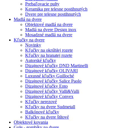
Prebaľovacie pulty
Keramika pre telesne postihnutých
Dvere pre telesne postihnutých
Madlá na dvere
Objektové madlá na dvere
Madlá na dvere Design inox
Mosadzné madlá na dvere
Kľučky na dvere
Novinky
Kľučky na okrúhlej rozete
Kľučky na hranatej rozete
Autorské kľučky
Dizajnové kľučky DND Martinelli
Dizajnové kľučky OLIVARI
Luxusné kľučky Guilloché
Dizajnové kľučky Salice Paolo
Dizajnové kľučky Ento
Dizajnové kľučky Valli&Valli
Dizajnové kľučky Convex
Kľučky nerezové
Kľučky na dvere Sudmetall
Balkónové kľučky
Kľučky na dvere štítové
Objektové kovania
Gule - gombíky na dvere