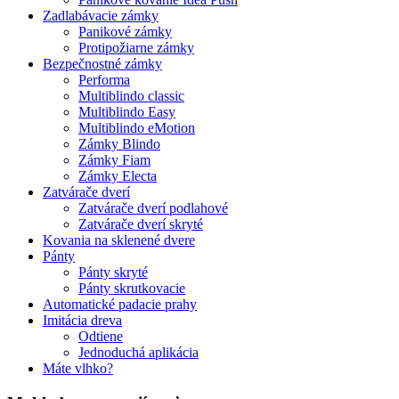
Zadlabávacie zámky
Panikové zámky
Protipožiarne zámky
Bezpečnostné zámky
Performa
Multiblindo classic
Multiblindo Easy
Multiblindo eMotion
Zámky Blindo
Zámky Fiam
Zámky Electa
Zatvárače dverí
Zatvárače dverí podlahové
Zatvárače dverí skryté
Kovania na sklenené dvere
Pánty
Pánty skryté
Pánty skrutkovacie
Automatické padacie prahy
Imitácia dreva
Odtiene
Jednoduchá aplikácia
Máte vlhko?