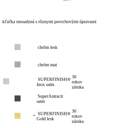
kľučka mosadzná s rôznymi povrchovými úpravami
chróm lesk
chróm mat
30
SUPERFINISH®
rokov
Inox satin
záruka
SuperAntracit
satin
30
SUPERFINISH®
*
rokov
Gold lesk
záruka