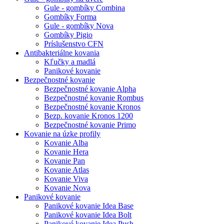
Gule - gombíky Combina
Gombíky Forma
Gule - gombíky Nova
Gombíky Pigio
Príslušenstvo CFN
Antibakteriálne kovania
Kľučky a madlá
Panikové kovanie
Bezpečnostné kovanie
Bezpečnostné kovanie Alpha
Bezpečnostné kovanie Rombus
Bezpečnostné kovanie Kronos
Bezp. kovanie Kronos 1200
Bezpečnostné kovanie Primo
Kovanie na úzke profily
Kovanie Alba
Kovanie Hera
Kovanie Pan
Kovanie Atlas
Kovanie Viva
Kovanie Nova
Panikové kovanie
Panikové kovanie Idea Base
Panikové kovanie Idea Bolt
Panikové kovanie Idea Push