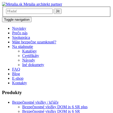
Metalia architekt partner
Jít
Toggle navigation
Novinky
Prečo nás
Spolupráca
Máte bezpečne uzamknuté?
Na stiahnutie
Katalógy
Certifikáty
Návody
Iné dokumety
FAQ
Blog
E-shop
Kontakty
Produkty
Bezpečnostné vložky / kľúče
Bezpečnostné vložky DOM ix 6 SR plus
Bezpečnostné vložky DOM ix 6 SR