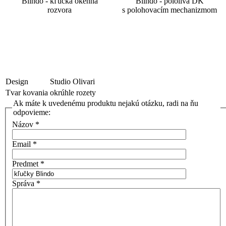
Blindo - kľučka okenná
Blindo - pololiva DK
rozvora
s polohovacím mechanizmom
Design
Studio Olivari
Tvar kovania
okrúhle rozety
Ak máte k uvedenému produktu nejakú otázku, radi na ňu
odpovieme:
Názov
*
Email
*
Predmet
*
Správa
*