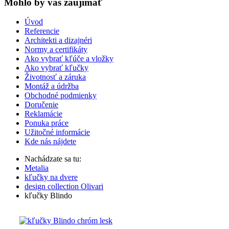
Mohlo by vas zaujímať
Úvod
Referencie
Architekti a dizajnéri
Normy a certifikáty
Ako vybrať kľúče a vložky
Ako vybrať kľučky
Životnosť a záruka
Montáž a údržba
Obchodné podmienky
Doručenie
Reklamácie
Ponuka práce
Užitočné informácie
Kde nás nájdete
Nachádzate sa tu:
Metalia
kľučky na dvere
design collection Olivari
kľučky Blindo