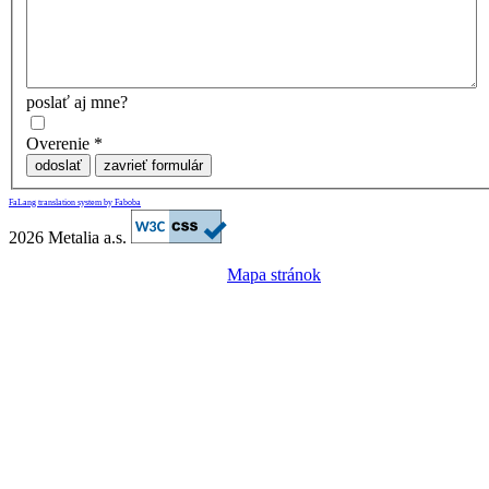
poslať aj mne?
Overenie
*
odoslať
zavrieť formulár
FaLang translation system by Faboba
2026 Metalia a.s.
Mapa stránok