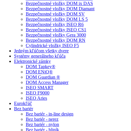
Bezpečnostné vložky DOM ix DAS
Bezpečnostné vložky DOM Diamant
Bezpečnostné vložky DOM SV
Bezpečnostné vložky DOM LS 5
Bezpečnostné vložky ISEO R6
Bezpečnostné vložky ISEO CS1
Bezpečnostné vložky Gera 3000
Bezpečnostné vložky DOM RN
Cylindrické vložky ISEO F5
Jedným kľúčom všetky dvere
Systémy generálneho kľúča
Elektronické zámky
DOM Tapkey®
DOM ENiQ®
DOM Guardian ®
DOM Access Manager
ISEO SMART
ISEO F9000
ISEO Aries
Eurokľúč
Bez bariér
Bez bariér - in-line design
Bez bariér - nerez
Bez bariér - nylon
Bez bariér - hliník