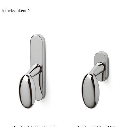
kľučky okenné