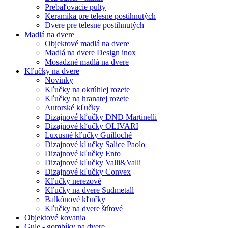
Prebaľovacie pulty
Keramika pre telesne postihnutých
Dvere pre telesne postihnutých
Madlá na dvere
Objektové madlá na dvere
Madlá na dvere Design inox
Mosadzné madlá na dvere
Kľučky na dvere
Novinky
Kľučky na okrúhlej rozete
Kľučky na hranatej rozete
Autorské kľučky
Dizajnové kľučky DND Martinelli
Dizajnové kľučky OLIVARI
Luxusné kľučky Guilloché
Dizajnové kľučky Salice Paolo
Dizajnové kľučky Ento
Dizajnové kľučky Valli&Valli
Dizajnové kľučky Convex
Kľučky nerezové
Kľučky na dvere Sudmetall
Balkónové kľučky
Kľučky na dvere štítové
Objektové kovania
Gule - gombíky na dvere