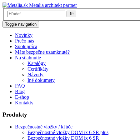
Metalia architekt partner
Jít
Toggle navigation
Novinky
Prečo nás
Spolupráca
Máte bezpečne uzamknuté?
Na stiahnutie
Katalógy
Certifikáty
Návody
Iné dokumety
FAQ
Blog
E-shop
Kontakty
Produkty
Bezpečnostné vložky / kľúče
Bezpečnostné vložky DOM ix 6 SR plus
Bezpečnostné vložky DOM ix 6 SR