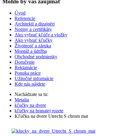
Mohlo by vas zaujímať
Úvod
Referencie
Architekti a dizajnéri
Normy a certifikáty
Ako vybrať kľúče a vložky
Ako vybrať kľučky
Životnosť a záruka
Montáž a údržba
Obchodné podmienky
Doručenie
Reklamácie
Ponuka práce
Užitočné informácie
Kde nás nájdete
Nachádzate sa tu:
Metalia
kľučky na dvere
kľučky na hranatej rozete
Kľučka na dvere Utrecht S chrom mat