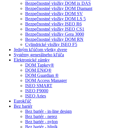
Bezpečnostné vložky DOM ix DAS
Bezpečnostné vložky DOM Diamant
Bezpečnostné vložky DOM SV
Bezpečnostné vložky DOM LS 5
Bezpečnostné vložky ISEO R6
Bezpečnostné vložky ISEO CS1
Bezpečnostné vložky Gera 3000
Bezpečnostné vložky DOM RN
Cylindrické vložky ISEO F5
Jedným kľúčom všetky dvere
Systémy generálneho kľúča
Elektronické zámky
DOM Tapkey®
DOM ENiQ®
DOM Guardian ®
DOM Access Manager
ISEO SMART
ISEO F9000
ISEO Aries
Eurokľúč
Bez bariér
Bez bariér - in-line design
Bez bariér - nerez
Bez bariér - nylon
Bez bariér - hliník