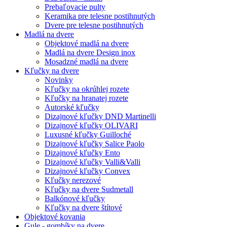
Prebaľovacie pulty
Keramika pre telesne postihnutých
Dvere pre telesne postihnutých
Madlá na dvere
Objektové madlá na dvere
Madlá na dvere Design inox
Mosadzné madlá na dvere
Kľučky na dvere
Novinky
Kľučky na okrúhlej rozete
Kľučky na hranatej rozete
Autorské kľučky
Dizajnové kľučky DND Martinelli
Dizajnové kľučky OLIVARI
Luxusné kľučky Guilloché
Dizajnové kľučky Salice Paolo
Dizajnové kľučky Ento
Dizajnové kľučky Valli&Valli
Dizajnové kľučky Convex
Kľučky nerezové
Kľučky na dvere Sudmetall
Balkónové kľučky
Kľučky na dvere štítové
Objektové kovania
Gule - gombíky na dvere