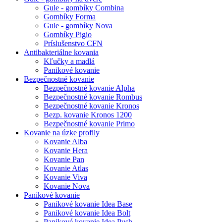
Gule - gombíky Combina
Gombíky Forma
Gule - gombíky Nova
Gombíky Pigio
Príslušenstvo CFN
Antibakteriálne kovania
Kľučky a madlá
Panikové kovanie
Bezpečnostné kovanie
Bezpečnostné kovanie Alpha
Bezpečnostné kovanie Rombus
Bezpečnostné kovanie Kronos
Bezp. kovanie Kronos 1200
Bezpečnostné kovanie Primo
Kovanie na úzke profily
Kovanie Alba
Kovanie Hera
Kovanie Pan
Kovanie Atlas
Kovanie Viva
Kovanie Nova
Panikové kovanie
Panikové kovanie Idea Base
Panikové kovanie Idea Bolt
Panikové kovanie Idea Push