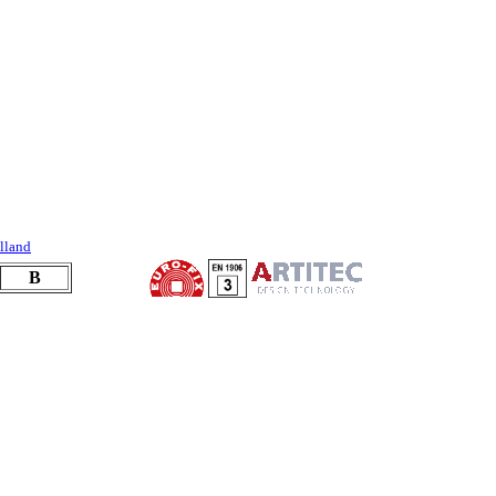
lland
B