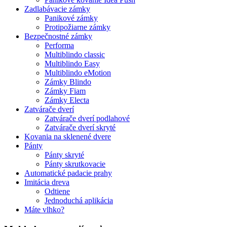
Zadlabávacie zámky
Panikové zámky
Protipožiarne zámky
Bezpečnostné zámky
Performa
Multiblindo classic
Multiblindo Easy
Multiblindo eMotion
Zámky Blindo
Zámky Fiam
Zámky Electa
Zatvárače dverí
Zatvárače dverí podlahové
Zatvárače dverí skryté
Kovania na sklenené dvere
Pánty
Pánty skryté
Pánty skrutkovacie
Automatické padacie prahy
Imitácia dreva
Odtiene
Jednoduchá aplikácia
Máte vlhko?