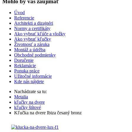
Mohlo by vas zaujímať
Úvod
Referencie
Architekti a dizajnéri
Normy a certifikáty
Ako vybrať kľúče a vložky
Ako vybrať kľučky
Životnosť a záruka
Montáž a údržba
Obchodné podmienky
Doručenie
Reklamácie
Ponuka práce
Užitočné informácie
Kde nás nájdete
Nachádzate sa tu:
Metalia
kľučky na dvere
kľučky štítové
Kľučka na dvere Ibiza česaný bronz