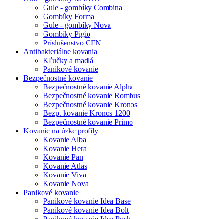
Gule - gombíky Combina
Gombíky Forma
Gule - gombíky Nova
Gombíky Pigio
Príslušenstvo CFN
Antibakteriálne kovania
Kľučky a madlá
Panikové kovanie
Bezpečnostné kovanie
Bezpečnostné kovanie Alpha
Bezpečnostné kovanie Rombus
Bezpečnostné kovanie Kronos
Bezp. kovanie Kronos 1200
Bezpečnostné kovanie Primo
Kovanie na úzke profily
Kovanie Alba
Kovanie Hera
Kovanie Pan
Kovanie Atlas
Kovanie Viva
Kovanie Nova
Panikové kovanie
Panikové kovanie Idea Base
Panikové kovanie Idea Bolt
Panikové kovanie Idea Push