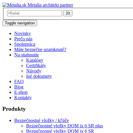
Metalia architekt partner
Jít
Toggle navigation
Novinky
Prečo nás
Spolupráca
Máte bezpečne uzamknuté?
Na stiahnutie
Katalógy
Certifikáty
Návody
Iné dokumety
FAQ
Blog
E-shop
Kontakty
Produkty
Bezpečnostné vložky / kľúče
Bezpečnostné vložky DOM ix 6 SR plus
Bezpečnostné vložky DOM ix 6 SR