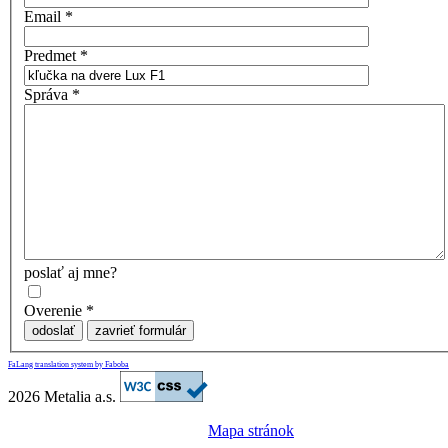
Email
*
Predmet
*
Správa
*
poslať aj mne?
Overenie
*
odoslať
zavrieť formulár
FaLang translation system by Faboba
2026 Metalia a.s.
Mapa stránok