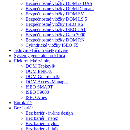
Bezpečnostné vložky DOM ix DAS
Bezpečnostné vložky DOM Diamant
Bezpečnostné vložky DOM SV
Bezpečnostné vložky DOM LS 5
Bezpečnostné vložky ISEO R6
Bezpečnostné vložky ISEO CS1
Bezpečnostné vložky Gera 3000
Bezpečnostné vložky DOM RN
Cylindrické vložky ISEO F5
Jedným kľúčom všetky dvere
Systémy generálneho kľúča
Elektronické zámky
DOM Tapkey®
DOM ENiQ®
DOM Guardian ®
DOM Access Manager
ISEO SMART
ISEO F9000
ISEO Aries
Eurokľúč
Bez bariér
Bez bariér - in-line design
Bez bariér - nerez
Bez bariér - nylon
Bez bariér - hliník