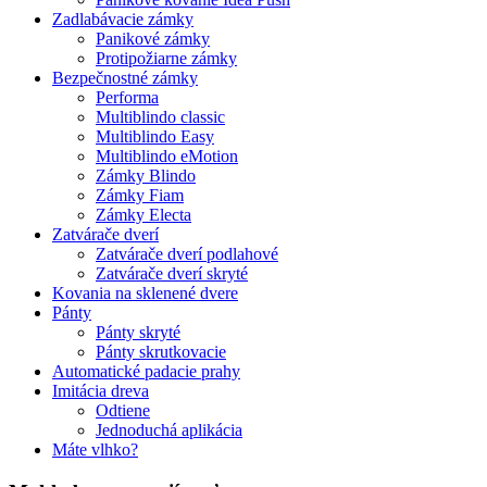
Zadlabávacie zámky
Panikové zámky
Protipožiarne zámky
Bezpečnostné zámky
Performa
Multiblindo classic
Multiblindo Easy
Multiblindo eMotion
Zámky Blindo
Zámky Fiam
Zámky Electa
Zatvárače dverí
Zatvárače dverí podlahové
Zatvárače dverí skryté
Kovania na sklenené dvere
Pánty
Pánty skryté
Pánty skrutkovacie
Automatické padacie prahy
Imitácia dreva
Odtiene
Jednoduchá aplikácia
Máte vlhko?