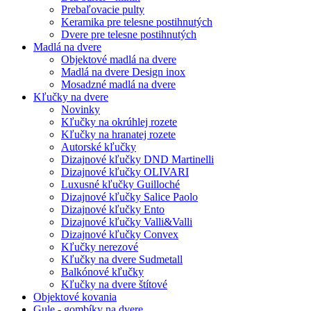
Prebaľovacie pulty
Keramika pre telesne postihnutých
Dvere pre telesne postihnutých
Madlá na dvere
Objektové madlá na dvere
Madlá na dvere Design inox
Mosadzné madlá na dvere
Kľučky na dvere
Novinky
Kľučky na okrúhlej rozete
Kľučky na hranatej rozete
Autorské kľučky
Dizajnové kľučky DND Martinelli
Dizajnové kľučky OLIVARI
Luxusné kľučky Guilloché
Dizajnové kľučky Salice Paolo
Dizajnové kľučky Ento
Dizajnové kľučky Valli&Valli
Dizajnové kľučky Convex
Kľučky nerezové
Kľučky na dvere Sudmetall
Balkónové kľučky
Kľučky na dvere štítové
Objektové kovania
Gule - gombíky na dvere