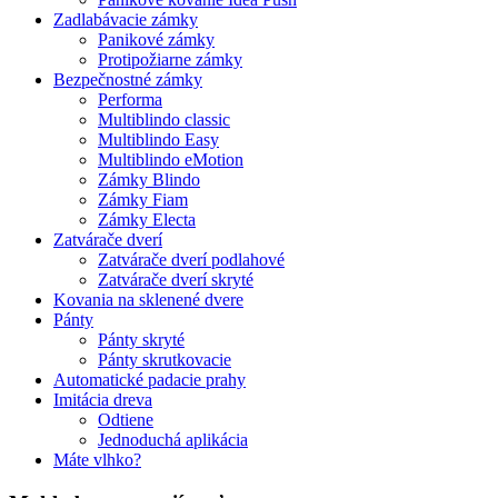
Zadlabávacie zámky
Panikové zámky
Protipožiarne zámky
Bezpečnostné zámky
Performa
Multiblindo classic
Multiblindo Easy
Multiblindo eMotion
Zámky Blindo
Zámky Fiam
Zámky Electa
Zatvárače dverí
Zatvárače dverí podlahové
Zatvárače dverí skryté
Kovania na sklenené dvere
Pánty
Pánty skryté
Pánty skrutkovacie
Automatické padacie prahy
Imitácia dreva
Odtiene
Jednoduchá aplikácia
Máte vlhko?