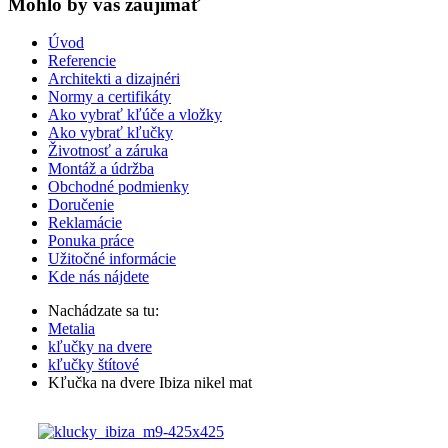
Mohlo by vas zaujímať
Úvod
Referencie
Architekti a dizajnéri
Normy a certifikáty
Ako vybrať kľúče a vložky
Ako vybrať kľučky
Životnosť a záruka
Montáž a údržba
Obchodné podmienky
Doručenie
Reklamácie
Ponuka práce
Užitočné informácie
Kde nás nájdete
Nachádzate sa tu:
Metalia
kľučky na dvere
kľučky štítové
Kľučka na dvere Ibiza nikel mat