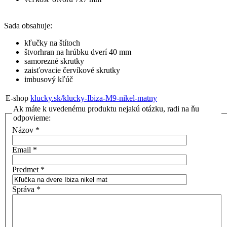
Sada obsahuje:
kľučky na štítoch
štvorhran na hrúbku dverí 40 mm
samorezné skrutky
zaisťovacie červíkové skrutky
imbusový kľúč
E-shop
klucky.sk/klucky-Ibiza-M9-nikel-matny
Ak máte k uvedenému produktu nejakú otázku, radi na ňu
odpovieme:
Názov
*
Email
*
Predmet
*
Správa
*