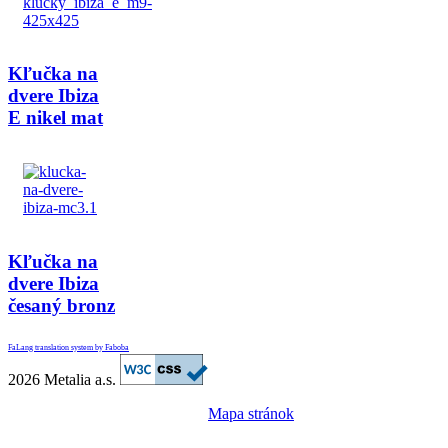
Kľučka na
dvere Ibiza
E nikel mat
Kľučka na
dvere Ibiza
česaný bronz
FaLang translation system by Faboba
2026 Metalia a.s.
Mapa stránok