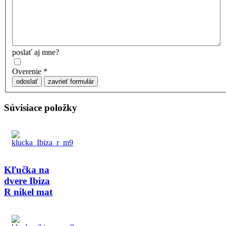
poslať aj mne?
Overenie
*
odoslať
zavrieť formulár
Súvisiace položky
Kľučka na
dvere Ibiza
R nikel mat