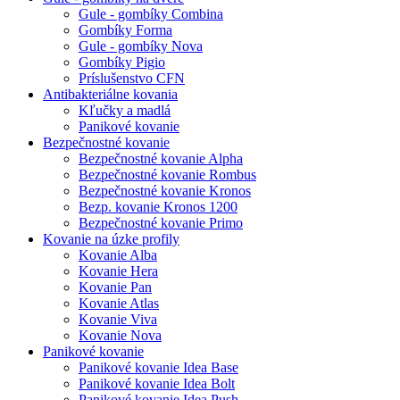
Gule - gombíky Combina
Gombíky Forma
Gule - gombíky Nova
Gombíky Pigio
Príslušenstvo CFN
Antibakteriálne kovania
Kľučky a madlá
Panikové kovanie
Bezpečnostné kovanie
Bezpečnostné kovanie Alpha
Bezpečnostné kovanie Rombus
Bezpečnostné kovanie Kronos
Bezp. kovanie Kronos 1200
Bezpečnostné kovanie Primo
Kovanie na úzke profily
Kovanie Alba
Kovanie Hera
Kovanie Pan
Kovanie Atlas
Kovanie Viva
Kovanie Nova
Panikové kovanie
Panikové kovanie Idea Base
Panikové kovanie Idea Bolt
Panikové kovanie Idea Push