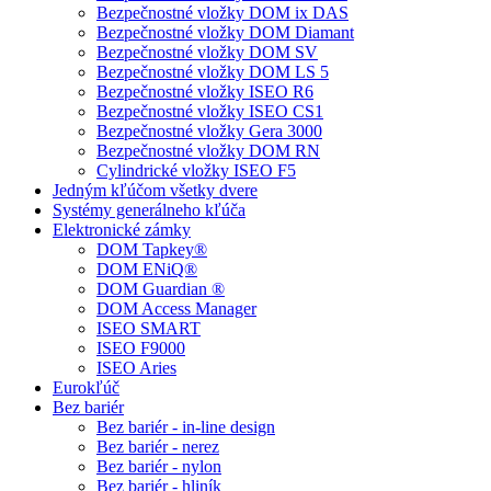
Bezpečnostné vložky DOM ix DAS
Bezpečnostné vložky DOM Diamant
Bezpečnostné vložky DOM SV
Bezpečnostné vložky DOM LS 5
Bezpečnostné vložky ISEO R6
Bezpečnostné vložky ISEO CS1
Bezpečnostné vložky Gera 3000
Bezpečnostné vložky DOM RN
Cylindrické vložky ISEO F5
Jedným kľúčom všetky dvere
Systémy generálneho kľúča
Elektronické zámky
DOM Tapkey®
DOM ENiQ®
DOM Guardian ®
DOM Access Manager
ISEO SMART
ISEO F9000
ISEO Aries
Eurokľúč
Bez bariér
Bez bariér - in-line design
Bez bariér - nerez
Bez bariér - nylon
Bez bariér - hliník