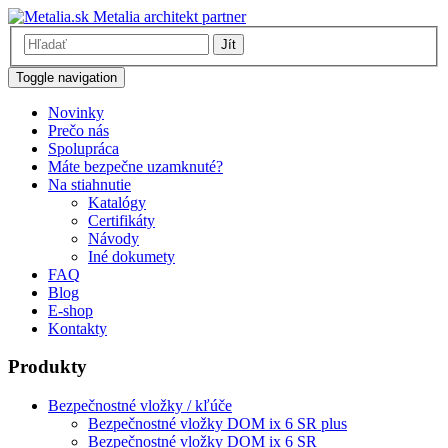
Metalia architekt partner
Jít
Toggle navigation
Novinky
Prečo nás
Spolupráca
Máte bezpečne uzamknuté?
Na stiahnutie
Katalógy
Certifikáty
Návody
Iné dokumety
FAQ
Blog
E-shop
Kontakty
Produkty
Bezpečnostné vložky / kľúče
Bezpečnostné vložky DOM ix 6 SR plus
Bezpečnostné vložky DOM ix 6 SR