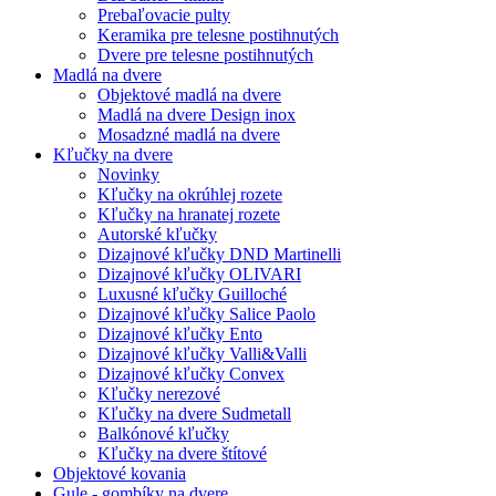
Prebaľovacie pulty
Keramika pre telesne postihnutých
Dvere pre telesne postihnutých
Madlá na dvere
Objektové madlá na dvere
Madlá na dvere Design inox
Mosadzné madlá na dvere
Kľučky na dvere
Novinky
Kľučky na okrúhlej rozete
Kľučky na hranatej rozete
Autorské kľučky
Dizajnové kľučky DND Martinelli
Dizajnové kľučky OLIVARI
Luxusné kľučky Guilloché
Dizajnové kľučky Salice Paolo
Dizajnové kľučky Ento
Dizajnové kľučky Valli&Valli
Dizajnové kľučky Convex
Kľučky nerezové
Kľučky na dvere Sudmetall
Balkónové kľučky
Kľučky na dvere štítové
Objektové kovania
Gule - gombíky na dvere