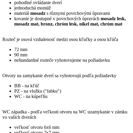
pohodlné ovládanie dverí
jednoduchá montáž
materiál
mosadz
s rôznymi povrchovými úpravami
kovanie je dostupné v povrchových úpravách
mosadz lesk,
mosadz mat, bronz,
chróm lesk, nikel mat,
chróm mat
Rozteč je osová vzdialenosť medzi osou kľučky a osou kľúča
72 mm
90 mm
neštandardné rozteče vyhotovujeme na požiadavku
Otvory na zamykanie dverí sa vyhotovujú podľa požiadavky
BB - na kľúč
PZ - na vložku ("fabku")
WC - na kúpeľňu
WC západka - podľa veľkosti otvoru na WC uzamykanie v zámku
vo vašich dverách
veľkosť otvoru 6x6 mm
veľkosť otvoru 7x7 mm