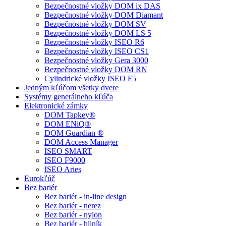
Bezpečnostné vložky DOM ix DAS
Bezpečnostné vložky DOM Diamant
Bezpečnostné vložky DOM SV
Bezpečnostné vložky DOM LS 5
Bezpečnostné vložky ISEO R6
Bezpečnostné vložky ISEO CS1
Bezpečnostné vložky Gera 3000
Bezpečnostné vložky DOM RN
Cylindrické vložky ISEO F5
Jedným kľúčom všetky dvere
Systémy generálneho kľúča
Elektronické zámky
DOM Tapkey®
DOM ENiQ®
DOM Guardian ®
DOM Access Manager
ISEO SMART
ISEO F9000
ISEO Aries
Eurokľúč
Bez bariér
Bez bariér - in-line design
Bez bariér - nerez
Bez bariér - nylon
Bez bariér - hliník