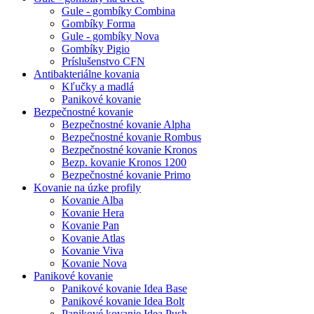
Gule - gombíky Combina
Gombíky Forma
Gule - gombíky Nova
Gombíky Pigio
Príslušenstvo CFN
Antibakteriálne kovania
Kľučky a madlá
Panikové kovanie
Bezpečnostné kovanie
Bezpečnostné kovanie Alpha
Bezpečnostné kovanie Rombus
Bezpečnostné kovanie Kronos
Bezp. kovanie Kronos 1200
Bezpečnostné kovanie Primo
Kovanie na úzke profily
Kovanie Alba
Kovanie Hera
Kovanie Pan
Kovanie Atlas
Kovanie Viva
Kovanie Nova
Panikové kovanie
Panikové kovanie Idea Base
Panikové kovanie Idea Bolt
Panikové kovanie Idea Push