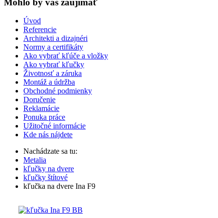
Mohlo by vas zaujímať
Úvod
Referencie
Architekti a dizajnéri
Normy a certifikáty
Ako vybrať kľúče a vložky
Ako vybrať kľučky
Životnosť a záruka
Montáž a údržba
Obchodné podmienky
Doručenie
Reklamácie
Ponuka práce
Užitočné informácie
Kde nás nájdete
Nachádzate sa tu:
Metalia
kľučky na dvere
kľučky štítové
kľučka na dvere Ina F9