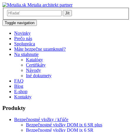
Metalia architekt partner
Jít
Toggle navigation
Novinky
Prečo nás
Spolupráca
Máte bezpečne uzamknuté?
Na stiahnutie
Katalógy
Certifikáty
Návody
Iné dokumety
FAQ
Blog
E-shop
Kontakty
Produkty
Bezpečnostné vložky / kľúče
Bezpečnostné vložky DOM ix 6 SR plus
Bezpečnostné vložky DOM ix 6 SR