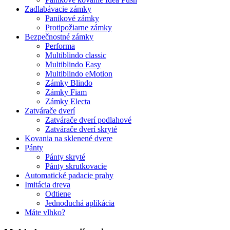
Zadlabávacie zámky
Panikové zámky
Protipožiarne zámky
Bezpečnostné zámky
Performa
Multiblindo classic
Multiblindo Easy
Multiblindo eMotion
Zámky Blindo
Zámky Fiam
Zámky Electa
Zatvárače dverí
Zatvárače dverí podlahové
Zatvárače dverí skryté
Kovania na sklenené dvere
Pánty
Pánty skryté
Pánty skrutkovacie
Automatické padacie prahy
Imitácia dreva
Odtiene
Jednoduchá aplikácia
Máte vlhko?