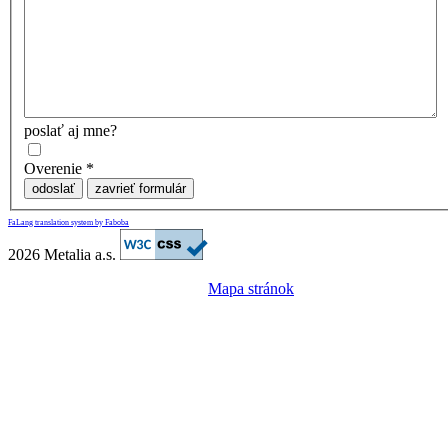
poslať aj mne?
Overenie
*
odoslať
zavrieť formulár
FaLang translation system by Faboba
2026 Metalia a.s.
Mapa stránok