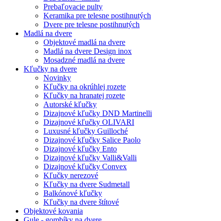
Prebaľovacie pulty
Keramika pre telesne postihnutých
Dvere pre telesne postihnutých
Madlá na dvere
Objektové madlá na dvere
Madlá na dvere Design inox
Mosadzné madlá na dvere
Kľučky na dvere
Novinky
Kľučky na okrúhlej rozete
Kľučky na hranatej rozete
Autorské kľučky
Dizajnové kľučky DND Martinelli
Dizajnové kľučky OLIVARI
Luxusné kľučky Guilloché
Dizajnové kľučky Salice Paolo
Dizajnové kľučky Ento
Dizajnové kľučky Valli&Valli
Dizajnové kľučky Convex
Kľučky nerezové
Kľučky na dvere Sudmetall
Balkónové kľučky
Kľučky na dvere štítové
Objektové kovania
Gule - gombíky na dvere