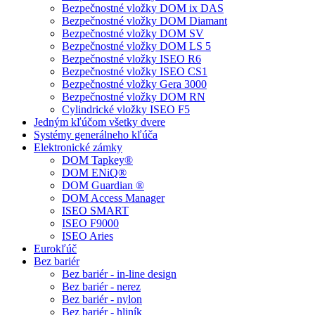
Bezpečnostné vložky DOM ix DAS
Bezpečnostné vložky DOM Diamant
Bezpečnostné vložky DOM SV
Bezpečnostné vložky DOM LS 5
Bezpečnostné vložky ISEO R6
Bezpečnostné vložky ISEO CS1
Bezpečnostné vložky Gera 3000
Bezpečnostné vložky DOM RN
Cylindrické vložky ISEO F5
Jedným kľúčom všetky dvere
Systémy generálneho kľúča
Elektronické zámky
DOM Tapkey®
DOM ENiQ®
DOM Guardian ®
DOM Access Manager
ISEO SMART
ISEO F9000
ISEO Aries
Eurokľúč
Bez bariér
Bez bariér - in-line design
Bez bariér - nerez
Bez bariér - nylon
Bez bariér - hliník