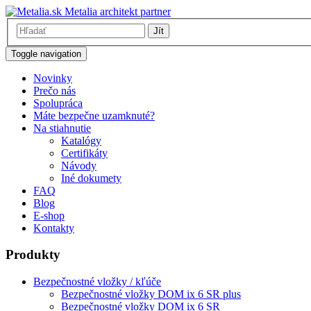
Metalia architekt partner
Jít
Toggle navigation
Novinky
Prečo nás
Spolupráca
Máte bezpečne uzamknuté?
Na stiahnutie
Katalógy
Certifikáty
Návody
Iné dokumety
FAQ
Blog
E-shop
Kontakty
Produkty
Bezpečnostné vložky / kľúče
Bezpečnostné vložky DOM ix 6 SR plus
Bezpečnostné vložky DOM ix 6 SR