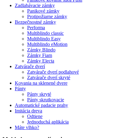
Zadlabávacie zámky
Panikové zámky
Protipožiarne zámky
Bezpečnostné zámky
Performa
Multiblindo classic
Multiblindo Easy
Multiblindo eMotion
Zámky Blindo
Zámky Fiam
Zámky Electa
Zatvárače dverí
Zatvárače dverí podlahové
Zatvárače dverí skryté
Kovania na sklenené dvere
Pánty
Pánty skryté
Pánty skrutkovacie
Automatické padacie prahy
Imitácia dreva
Odtiene
Jednoduchá aplikácia
Máte vlhko?