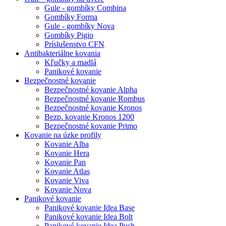
Gule - gombíky Combina
Gombíky Forma
Gule - gombíky Nova
Gombíky Pigio
Príslušenstvo CFN
Antibakteriálne kovania
Kľučky a madlá
Panikové kovanie
Bezpečnostné kovanie
Bezpečnostné kovanie Alpha
Bezpečnostné kovanie Rombus
Bezpečnostné kovanie Kronos
Bezp. kovanie Kronos 1200
Bezpečnostné kovanie Primo
Kovanie na úzke profily
Kovanie Alba
Kovanie Hera
Kovanie Pan
Kovanie Atlas
Kovanie Viva
Kovanie Nova
Panikové kovanie
Panikové kovanie Idea Base
Panikové kovanie Idea Bolt
Panikové kovanie Idea Push