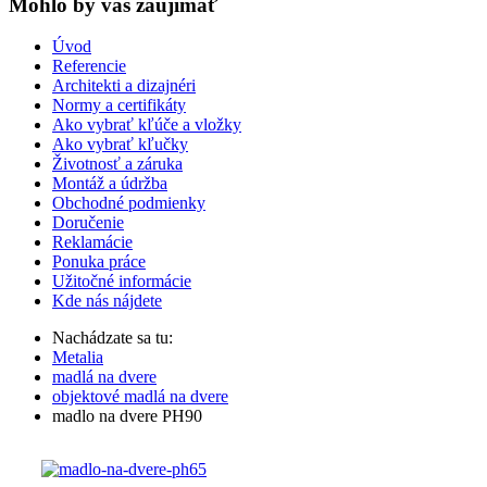
Mohlo by vas zaujímať
Úvod
Referencie
Architekti a dizajnéri
Normy a certifikáty
Ako vybrať kľúče a vložky
Ako vybrať kľučky
Životnosť a záruka
Montáž a údržba
Obchodné podmienky
Doručenie
Reklamácie
Ponuka práce
Užitočné informácie
Kde nás nájdete
Nachádzate sa tu:
Metalia
madlá na dvere
objektové madlá na dvere
madlo na dvere PH90