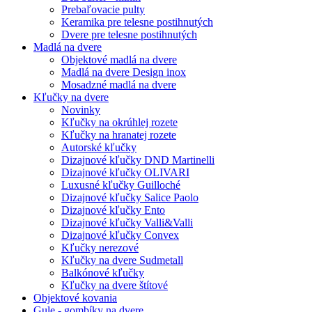
Prebaľovacie pulty
Keramika pre telesne postihnutých
Dvere pre telesne postihnutých
Madlá na dvere
Objektové madlá na dvere
Madlá na dvere Design inox
Mosadzné madlá na dvere
Kľučky na dvere
Novinky
Kľučky na okrúhlej rozete
Kľučky na hranatej rozete
Autorské kľučky
Dizajnové kľučky DND Martinelli
Dizajnové kľučky OLIVARI
Luxusné kľučky Guilloché
Dizajnové kľučky Salice Paolo
Dizajnové kľučky Ento
Dizajnové kľučky Valli&Valli
Dizajnové kľučky Convex
Kľučky nerezové
Kľučky na dvere Sudmetall
Balkónové kľučky
Kľučky na dvere štítové
Objektové kovania
Gule - gombíky na dvere