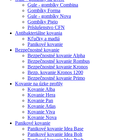
Gule - gombíky Combina
Gombíky Forma
Gule - gombíky Nova
Gombíky Pigio
Príslušenstvo CFN
Antibakteriálne kovania
Kľučky a madlá
Panikové kovanie
Bezpečnostné kovanie
Bezpečnostné kovanie Alpha
Bezpečnostné kovanie Rombus
Bezpečnostné kovanie Kronos
Bezp. kovanie Kronos 1200
Bezpečnostné kovanie Primo
Kovanie na úzke profily
Kovanie Alba
Kovanie Hera
Kovanie Pan
Kovanie Atlas
Kovanie Viva
Kovanie Nova
Panikové kovanie
Panikové kovanie Idea Base
Panikové kovanie Idea Bolt
Panikové kovanie Idea Push