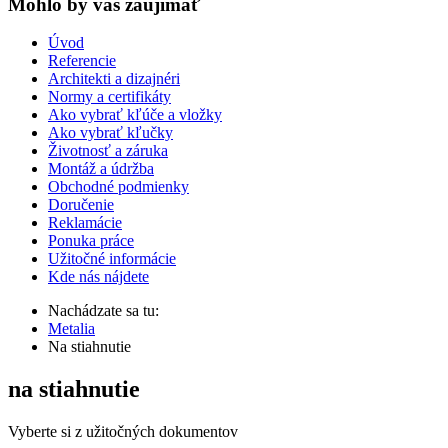
Mohlo by vas zaujímať
Úvod
Referencie
Architekti a dizajnéri
Normy a certifikáty
Ako vybrať kľúče a vložky
Ako vybrať kľučky
Životnosť a záruka
Montáž a údržba
Obchodné podmienky
Doručenie
Reklamácie
Ponuka práce
Užitočné informácie
Kde nás nájdete
Nachádzate sa tu:
Metalia
Na stiahnutie
na stiahnutie
Vyberte si z užitočných dokumentov