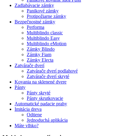
Zadlabávacie zámky
Panikové zámky
Protipožiarne zámky
Bezpečnostné zámky
Performa
Multiblindo classic
Multiblindo Easy
Multiblindo eMotion
Zámky Blindo
Zámky Fiam
Zámky Electa
Zatvárače dverí
Zatvárače dverí podlahové
Zatvárače dverí skryté
Kovania na sklenené dvere
Pánty
Pánty skryté
Pánty skrutkovacie
Automatické padacie prahy
Imitácia dreva
Odtiene
Jednoduchá aplikácia
Máte vlhko?