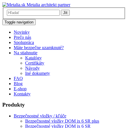
Metalia architekt partner
Jít
Toggle navigation
Novinky
Prečo nás
Spolupráca
Máte bezpečne uzamknuté?
Na stiahnutie
Katalógy
Certifikáty
Návody
Iné dokumety
FAQ
Blog
E-shop
Kontakty
Produkty
Bezpečnostné vložky / kľúče
Bezpečnostné vložky DOM ix 6 SR plus
Bezpečnostné vložky DOM ix 6 SR