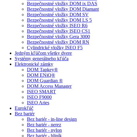
Bezpečnostné vložky DOM ix DAS
Bezpečnostné vložky DOM Diamant
Bezpečnostné vložky DOM SV
Bezpečnostné vložky DOM LS 5
Bezpečnostné vložky ISEO R6
Bezpečnostné vložky ISEO CS1
Bezpečnostné vložky Gera 3000
Bezpečnostné vložky DOM RN
Cylindrické vložky ISEO F5
Jedným kľúčom všetky dvere
Systémy generálneho kľúča
Elektronické zámky
DOM Tapkey®
DOM ENiQ®
DOM Guardian ®
DOM Access Manager
ISEO SMART
ISEO F9000
ISEO Aries
Eurokľúč
Bez bariér
Bez bariér - in-line design
Bez bariér - nerez
Bez bariér - nylon
Bez bariér - hliník