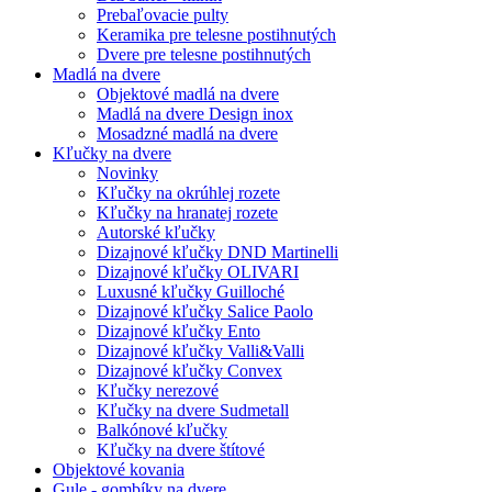
Prebaľovacie pulty
Keramika pre telesne postihnutých
Dvere pre telesne postihnutých
Madlá na dvere
Objektové madlá na dvere
Madlá na dvere Design inox
Mosadzné madlá na dvere
Kľučky na dvere
Novinky
Kľučky na okrúhlej rozete
Kľučky na hranatej rozete
Autorské kľučky
Dizajnové kľučky DND Martinelli
Dizajnové kľučky OLIVARI
Luxusné kľučky Guilloché
Dizajnové kľučky Salice Paolo
Dizajnové kľučky Ento
Dizajnové kľučky Valli&Valli
Dizajnové kľučky Convex
Kľučky nerezové
Kľučky na dvere Sudmetall
Balkónové kľučky
Kľučky na dvere štítové
Objektové kovania
Gule - gombíky na dvere