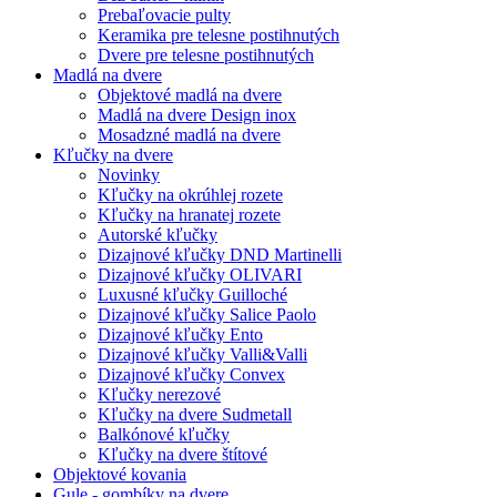
Prebaľovacie pulty
Keramika pre telesne postihnutých
Dvere pre telesne postihnutých
Madlá na dvere
Objektové madlá na dvere
Madlá na dvere Design inox
Mosadzné madlá na dvere
Kľučky na dvere
Novinky
Kľučky na okrúhlej rozete
Kľučky na hranatej rozete
Autorské kľučky
Dizajnové kľučky DND Martinelli
Dizajnové kľučky OLIVARI
Luxusné kľučky Guilloché
Dizajnové kľučky Salice Paolo
Dizajnové kľučky Ento
Dizajnové kľučky Valli&Valli
Dizajnové kľučky Convex
Kľučky nerezové
Kľučky na dvere Sudmetall
Balkónové kľučky
Kľučky na dvere štítové
Objektové kovania
Gule - gombíky na dvere