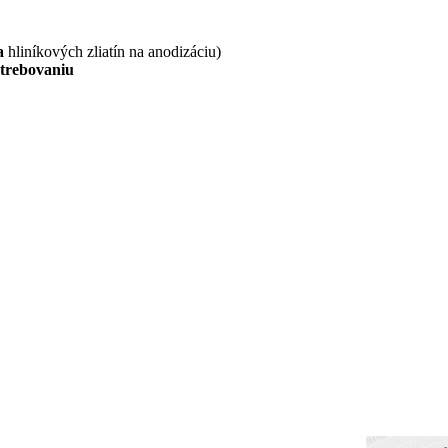
na
hliníkových zliatín na anodizáciu)
otrebovaniu