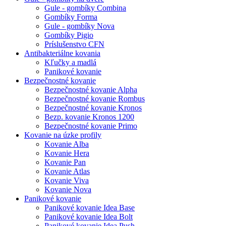
Gule - gombíky Combina
Gombíky Forma
Gule - gombíky Nova
Gombíky Pigio
Príslušenstvo CFN
Antibakteriálne kovania
Kľučky a madlá
Panikové kovanie
Bezpečnostné kovanie
Bezpečnostné kovanie Alpha
Bezpečnostné kovanie Rombus
Bezpečnostné kovanie Kronos
Bezp. kovanie Kronos 1200
Bezpečnostné kovanie Primo
Kovanie na úzke profily
Kovanie Alba
Kovanie Hera
Kovanie Pan
Kovanie Atlas
Kovanie Viva
Kovanie Nova
Panikové kovanie
Panikové kovanie Idea Base
Panikové kovanie Idea Bolt
Panikové kovanie Idea Push