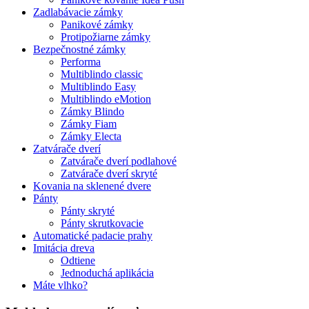
Zadlabávacie zámky
Panikové zámky
Protipožiarne zámky
Bezpečnostné zámky
Performa
Multiblindo classic
Multiblindo Easy
Multiblindo eMotion
Zámky Blindo
Zámky Fiam
Zámky Electa
Zatvárače dverí
Zatvárače dverí podlahové
Zatvárače dverí skryté
Kovania na sklenené dvere
Pánty
Pánty skryté
Pánty skrutkovacie
Automatické padacie prahy
Imitácia dreva
Odtiene
Jednoduchá aplikácia
Máte vlhko?