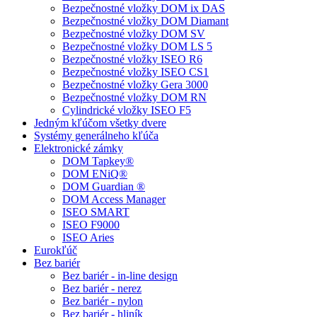
Bezpečnostné vložky DOM ix DAS
Bezpečnostné vložky DOM Diamant
Bezpečnostné vložky DOM SV
Bezpečnostné vložky DOM LS 5
Bezpečnostné vložky ISEO R6
Bezpečnostné vložky ISEO CS1
Bezpečnostné vložky Gera 3000
Bezpečnostné vložky DOM RN
Cylindrické vložky ISEO F5
Jedným kľúčom všetky dvere
Systémy generálneho kľúča
Elektronické zámky
DOM Tapkey®
DOM ENiQ®
DOM Guardian ®
DOM Access Manager
ISEO SMART
ISEO F9000
ISEO Aries
Eurokľúč
Bez bariér
Bez bariér - in-line design
Bez bariér - nerez
Bez bariér - nylon
Bez bariér - hliník