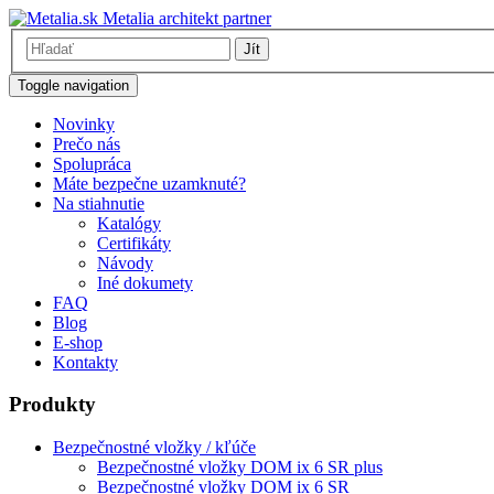
Metalia architekt partner
Jít
Toggle navigation
Novinky
Prečo nás
Spolupráca
Máte bezpečne uzamknuté?
Na stiahnutie
Katalógy
Certifikáty
Návody
Iné dokumety
FAQ
Blog
E-shop
Kontakty
Produkty
Bezpečnostné vložky / kľúče
Bezpečnostné vložky DOM ix 6 SR plus
Bezpečnostné vložky DOM ix 6 SR