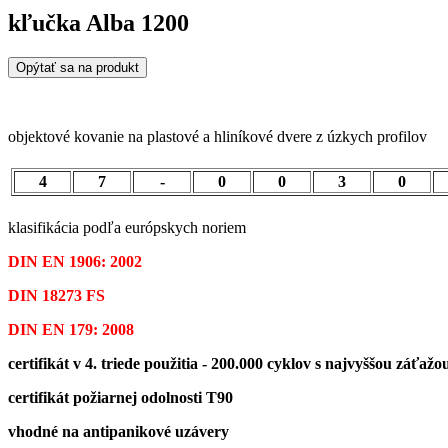
kľučka Alba 1200
Opýtať sa na produkt
objektové kovanie na plastové a hliníkové dvere z úzkych profilov
4
7
-
0
0
3
0
klasifikácia podľa európskych noriem
DIN EN 1906: 2002
DIN 18273 FS
DIN EN
179
: 2008
certifikát v 4. triede použitia - 200.000 cyklov s najvyššou záťažo
certifikát požiarnej odolnosti T90
vhodné na antipanikové uzávery