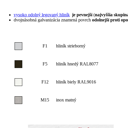
vysoko odolný legovaný hliník
je pevnejší
(
najvyššia skupi
dvojnásobná galvanizácia znamená povrch
odolnejší proti op
F1
hliník strieborný
F5
hliník hnedý RAL8077
F12
hliník biely RAL9016
M15
inox matný