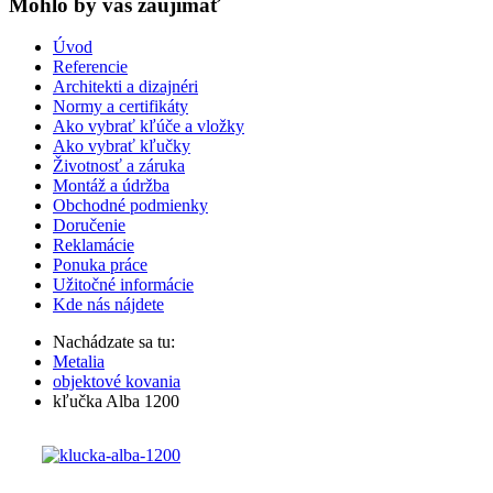
Mohlo by vas zaujímať
Úvod
Referencie
Architekti a dizajnéri
Normy a certifikáty
Ako vybrať kľúče a vložky
Ako vybrať kľučky
Životnosť a záruka
Montáž a údržba
Obchodné podmienky
Doručenie
Reklamácie
Ponuka práce
Užitočné informácie
Kde nás nájdete
Nachádzate sa tu:
Metalia
objektové kovania
kľučka Alba 1200