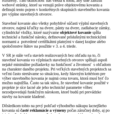
rozšírený. Táto skutočnosť nás viedla k tomu, aby sme založili
webové stránky, ktoré sa venujú práve objektovému kovaniu a
definujú tento pojem v konkrétnych skupinách stavebného kovania
pre výplne stavebných otvorov.
Stavebné kovanie ako všetky pohyblivé súčasti výplní stavebných
otvorov, najmä kľučky na dvere, pánty na dvere, zadlabacie zámky,
cylindrické vložky, ktoré nazývame
objektové kovanie
spĺňa
technické a funkčné nároky, definované príslušnými technickými
normami a potvrdené certifikátmi platnými v danej krajine alebo
spoločenstve štátov na použitie v 3. a 4. triede.
V SR je stále veľa stavieb realizovaných bez ohľadu na to, či
stavebné kovania vo výplniach stavebných otvorov spĺňajú aspoň
nejaké minimálne požiadavky na funkčnosť a životnosť s ohľadom
na charakter daného projektu. Pri veľkých stavebných projektoch sa
veľmi často stretávame so situáciou, kedy hlavným kritériom pre
výber stavebného kovania je najmä cena tovaru, ktorá musí byť čo
možno najnižšia. Často sa tak stáva, že stavebné kovanie použité v
projekte je síce lacné ale jeho technické parametre vôbec
nezodpovedajú funkčným nárokom, ktoré budú pri prevádzke
stavby na kovanie kladené.
Dôsledkom tohto na prvý pohľad výhodného nákupu lacnejšieho
kovania sú
časté reklamácie a výmeny
počas záručnej doby, aj po