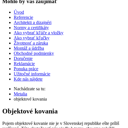
Mohlo by vas zaujímať
Úvod
Referencie
Architekti a dizajnéri
Normy a certifikáty
Ako vybrať kľúče a vložky
Ako vybrať kľučky
Životnosť a záruka
Montáž a údržba
Obchodné podmienky
Doručenie
Reklamácie
Ponuka práce
Užitočné informácie
Kde nás nájdete
Nachádzate sa tu:
Metalia
objektové kovania
Objektové kovania
Pojem objektové kovanie nie je v Slovenskej republike ešte príliš