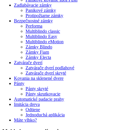
Zadlabávacie zámky
Panikové zámky
Protipožiarne zámky
Bezpečnostné zámky
Performa
Multiblindo classic
Multiblindo Easy
Multiblindo eMotion
Zámky Blindo
Zámky Fiam
Zámky Electa
Zatvárače dverí
Zatvárače dverí podlahové
Zatvárače dverí skryté
Kovania na sklenené dvere
Pánty
Pánty skryté
Pánty skrutkovacie
Automatické padacie prahy
Imitácia dreva
Odtiene
Jednoduchá aplikácia
Máte vlhko?