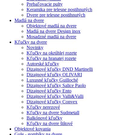
Prebaľovacie pulty
Keramika pre telesne postihnutých
Dvere pre telesne postihnutých
Madlá na dvere
Objektové madlá na dvere
Madlá na dvere Design inox
Mosadzné madlá na dvere
Kľučky na dvere
Novinky
Kľučky na okrúhlej rozete
Kľučky na hranatej rozete
Autorské kľučky
Dizajnové kľučky DND Martinelli
Dizajnové kľučky OLIVARI
Luxusné kľučky Guilloché
Dizajnové kľučky Salice Paolo
Dizajnové kľučky Ento
Dizajnové kľučky Valli&Valli
Dizajnové kľučky Convex
Kľučky nerezové
Kľučky na dvere Sudmetall
Balkónové kľučky
Kľučky na dvere štítové
Objektové kovania
Gule - gombíky na dvere