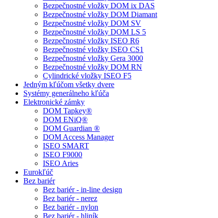
Bezpečnostné vložky DOM ix DAS
Bezpečnostné vložky DOM Diamant
Bezpečnostné vložky DOM SV
Bezpečnostné vložky DOM LS 5
Bezpečnostné vložky ISEO R6
Bezpečnostné vložky ISEO CS1
Bezpečnostné vložky Gera 3000
Bezpečnostné vložky DOM RN
Cylindrické vložky ISEO F5
Jedným kľúčom všetky dvere
Systémy generálneho kľúča
Elektronické zámky
DOM Tapkey®
DOM ENiQ®
DOM Guardian ®
DOM Access Manager
ISEO SMART
ISEO F9000
ISEO Aries
Eurokľúč
Bez bariér
Bez bariér - in-line design
Bez bariér - nerez
Bez bariér - nylon
Bez bariér - hliník