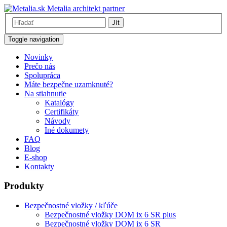
Metalia architekt partner
Jít
Toggle navigation
Novinky
Prečo nás
Spolupráca
Máte bezpečne uzamknuté?
Na stiahnutie
Katalógy
Certifikáty
Návody
Iné dokumety
FAQ
Blog
E-shop
Kontakty
Produkty
Bezpečnostné vložky / kľúče
Bezpečnostné vložky DOM ix 6 SR plus
Bezpečnostné vložky DOM ix 6 SR