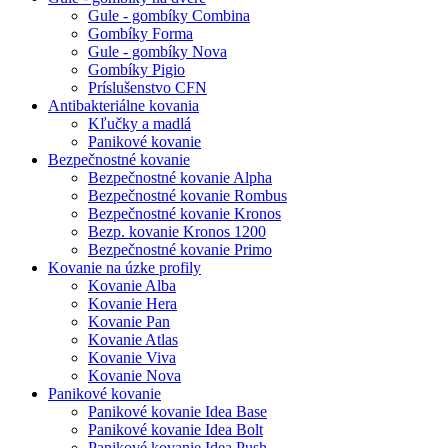
Gule - gombíky Combina
Gombíky Forma
Gule - gombíky Nova
Gombíky Pigio
Príslušenstvo CFN
Antibakteriálne kovania
Kľučky a madlá
Panikové kovanie
Bezpečnostné kovanie
Bezpečnostné kovanie Alpha
Bezpečnostné kovanie Rombus
Bezpečnostné kovanie Kronos
Bezp. kovanie Kronos 1200
Bezpečnostné kovanie Primo
Kovanie na úzke profily
Kovanie Alba
Kovanie Hera
Kovanie Pan
Kovanie Atlas
Kovanie Viva
Kovanie Nova
Panikové kovanie
Panikové kovanie Idea Base
Panikové kovanie Idea Bolt
Panikové kovanie Idea Push