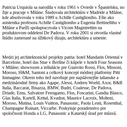
Patricia Urquiola sa narodila v roku 1961 v Oviede v Španielsku, no
žije a pracuje v Miláne. Študovala architektúru v Madride a Miláne,
kde absolvovala v roku 1989 u Achille Castiglioniho. Ešte ako
asistentka profesora Achille Castiglioniho a Eugenia Bettinelliho v
Miláne a Paríži spolupracovala s Vicom Magistrettim na
produktovom oddelení De Padova. V roku 2001 si otvorila vlastné
štúdio zamerané na úžitkový dizajn, architektúru a umenie.
Medzi jej architektonické projekty patria: hotel Mandarin Oriental v
Barcelone, hotel das Stue v Berlíne či kúpele v hoteli Four Seasons
v Miláne; showroom a inštalácie pre Gianvito Rossi, Flos, Missoni,
Moroso, H&M, Santoni a celkový koncept módnej platformy Pitti
Immagine. Okrem toho tiež navrhuje pre najslávnejšie talianske a
medzinárodné firmy ako Agape, Alessi, Andreu World, Axor, B&B
Italia, Baccarat, Bisazza, BMW, Budri, Coalesse, De Padova,
Driade, Emu, Salvatore Ferragamo, Flos, Foscarini, Gandia Blasco,
Glas Italia, Kartell, Kettal, Kvadrat, Maurice Lacroix, Molteni,
Moroso, Mutina, Louis Vuitton, Panasonic, Paola Lenti, Rosenthal,
Champagne Ruinart, Viccarbe. Poskytuje poradenstvo pre
spoločnosti Honda a LG, Panasonic a Katarský úrad pre múzeá.