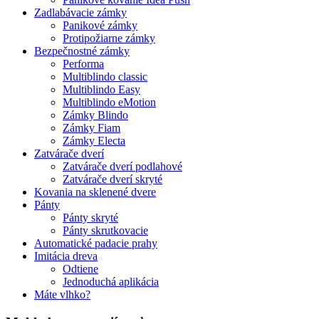
Zadlabávacie zámky
Panikové zámky
Protipožiarne zámky
Bezpečnostné zámky
Performa
Multiblindo classic
Multiblindo Easy
Multiblindo eMotion
Zámky Blindo
Zámky Fiam
Zámky Electa
Zatvárače dverí
Zatvárače dverí podlahové
Zatvárače dverí skryté
Kovania na sklenené dvere
Pánty
Pánty skryté
Pánty skrutkovacie
Automatické padacie prahy
Imitácia dreva
Odtiene
Jednoduchá aplikácia
Máte vlhko?