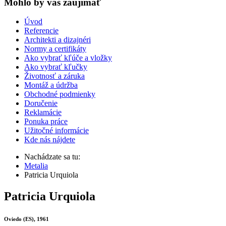
Mohlo by vas zaujímať
Úvod
Referencie
Architekti a dizajnéri
Normy a certifikáty
Ako vybrať kľúče a vložky
Ako vybrať kľučky
Životnosť a záruka
Montáž a údržba
Obchodné podmienky
Doručenie
Reklamácie
Ponuka práce
Užitočné informácie
Kde nás nájdete
Nachádzate sa tu:
Metalia
Patricia Urquiola
Patricia Urquiola
Oviedo (ES), 1961