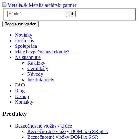
Metalia architekt partner
Jít
Toggle navigation
Novinky
Prečo nás
Spolupráca
Máte bezpečne uzamknuté?
Na stiahnutie
Katalógy
Certifikáty
Návody
Iné dokumety
FAQ
Blog
E-shop
Kontakty
Produkty
Bezpečnostné vložky / kľúče
Bezpečnostné vložky DOM ix 6 SR plus
Bezpečnostné vložky DOM ix 6 SR