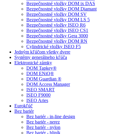
Bezpečnostné vložky DOM ix DAS
Bezpečnostné vložky DOM Diamant
Bezpečnostné vložky DOM SV
Bezpečnostné vložky DOM LS 5
Bezpečnostné vložky ISEO R6
Bezpečnostné vložky ISEO CS1
Bezpečnostné vložky Gera 3000
Bezpečnostné vložky DOM RN
Cylindrické vložky ISEO F5
Jedným kľúčom všetky dvere
Systémy generálneho kľúča
Elektronické zámky
DOM Tapkey®
DOM ENiQ®
DOM Guardian ®
DOM Access Manager
ISEO SMART
ISEO F9000
ISEO Aries
Eurokľúč
Bez bariér
Bez bariér - in-line design
Bez bariér - nerez
Bez bariér - nylon
Bez bariér - hliník