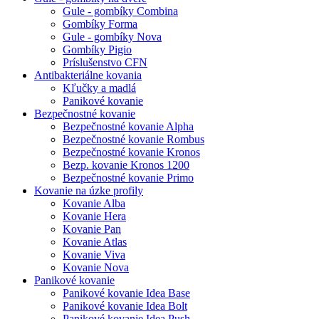
Gule - gombíky Combina
Gombíky Forma
Gule - gombíky Nova
Gombíky Pigio
Príslušenstvo CFN
Antibakteriálne kovania
Kľučky a madlá
Panikové kovanie
Bezpečnostné kovanie
Bezpečnostné kovanie Alpha
Bezpečnostné kovanie Rombus
Bezpečnostné kovanie Kronos
Bezp. kovanie Kronos 1200
Bezpečnostné kovanie Primo
Kovanie na úzke profily
Kovanie Alba
Kovanie Hera
Kovanie Pan
Kovanie Atlas
Kovanie Viva
Kovanie Nova
Panikové kovanie
Panikové kovanie Idea Base
Panikové kovanie Idea Bolt
Panikové kovanie Idea Push