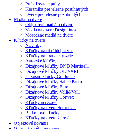
Prebaľovacie pulty
Keramika pre telesne postihnutých
Dvere pre telesne postihnutých
Madlá na dvere
Objektové madlá na dvere
Madlá na dvere Design inox
Mosadzné madlá na dvere
Kľučky na dvere
Novinky
Kľučky na okrúhlej rozete
Kľučky na hranatej rozete
Autorské kľučky
Dizajnové kľučky DND Martinelli
Dizajnové kľučky OLIVARI
Luxusné kľučky Guilloché
Dizajnové kľučky Salice Paolo
Dizajnové kľučky Ento
Dizajnové kľučky Valli&Valli
Dizajnové kľučky Convex
Kľučky nerezové
Kľučky na dvere Sudmetall
Balkónové kľučky
Kľučky na dvere štítové
Objektové kovania
Gule - gombíky na dvere