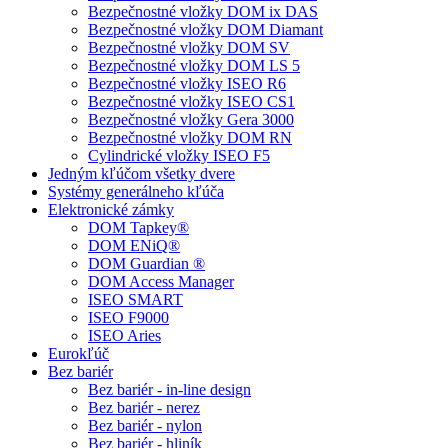
Bezpečnostné vložky DOM ix DAS
Bezpečnostné vložky DOM Diamant
Bezpečnostné vložky DOM SV
Bezpečnostné vložky DOM LS 5
Bezpečnostné vložky ISEO R6
Bezpečnostné vložky ISEO CS1
Bezpečnostné vložky Gera 3000
Bezpečnostné vložky DOM RN
Cylindrické vložky ISEO F5
Jedným kľúčom všetky dvere
Systémy generálneho kľúča
Elektronické zámky
DOM Tapkey®
DOM ENiQ®
DOM Guardian ®
DOM Access Manager
ISEO SMART
ISEO F9000
ISEO Aries
Eurokľúč
Bez bariér
Bez bariér - in-line design
Bez bariér - nerez
Bez bariér - nylon
Bez bariér - hliník