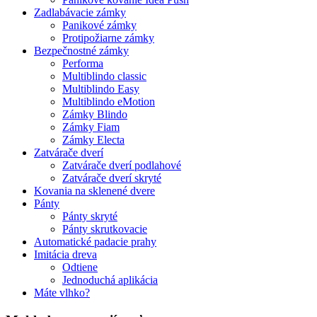
Zadlabávacie zámky
Panikové zámky
Protipožiarne zámky
Bezpečnostné zámky
Performa
Multiblindo classic
Multiblindo Easy
Multiblindo eMotion
Zámky Blindo
Zámky Fiam
Zámky Electa
Zatvárače dverí
Zatvárače dverí podlahové
Zatvárače dverí skryté
Kovania na sklenené dvere
Pánty
Pánty skryté
Pánty skrutkovacie
Automatické padacie prahy
Imitácia dreva
Odtiene
Jednoduchá aplikácia
Máte vlhko?