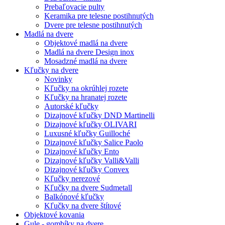
Prebaľovacie pulty
Keramika pre telesne postihnutých
Dvere pre telesne postihnutých
Madlá na dvere
Objektové madlá na dvere
Madlá na dvere Design inox
Mosadzné madlá na dvere
Kľučky na dvere
Novinky
Kľučky na okrúhlej rozete
Kľučky na hranatej rozete
Autorské kľučky
Dizajnové kľučky DND Martinelli
Dizajnové kľučky OLIVARI
Luxusné kľučky Guilloché
Dizajnové kľučky Salice Paolo
Dizajnové kľučky Ento
Dizajnové kľučky Valli&Valli
Dizajnové kľučky Convex
Kľučky nerezové
Kľučky na dvere Sudmetall
Balkónové kľučky
Kľučky na dvere štítové
Objektové kovania
Gule - gombíky na dvere