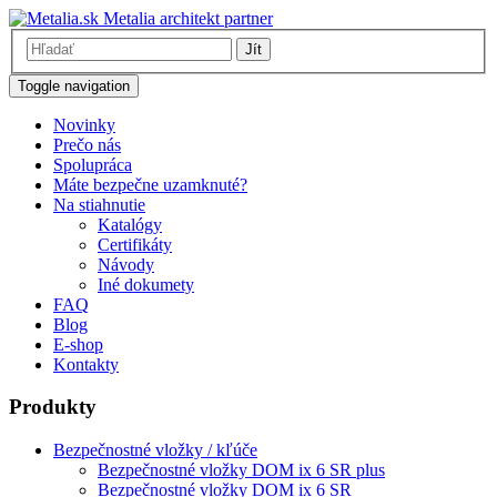
Metalia architekt partner
Jít
Toggle navigation
Novinky
Prečo nás
Spolupráca
Máte bezpečne uzamknuté?
Na stiahnutie
Katalógy
Certifikáty
Návody
Iné dokumety
FAQ
Blog
E-shop
Kontakty
Produkty
Bezpečnostné vložky / kľúče
Bezpečnostné vložky DOM ix 6 SR plus
Bezpečnostné vložky DOM ix 6 SR