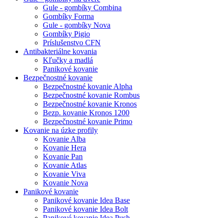
Gule - gombíky Combina
Gombíky Forma
Gule - gombíky Nova
Gombíky Pigio
Príslušenstvo CFN
Antibakteriálne kovania
Kľučky a madlá
Panikové kovanie
Bezpečnostné kovanie
Bezpečnostné kovanie Alpha
Bezpečnostné kovanie Rombus
Bezpečnostné kovanie Kronos
Bezp. kovanie Kronos 1200
Bezpečnostné kovanie Primo
Kovanie na úzke profily
Kovanie Alba
Kovanie Hera
Kovanie Pan
Kovanie Atlas
Kovanie Viva
Kovanie Nova
Panikové kovanie
Panikové kovanie Idea Base
Panikové kovanie Idea Bolt
Panikové kovanie Idea Push