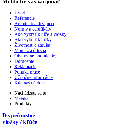
Mohlo by vas zaujímať
Úvod
Referencie
Architekti a dizajnéri
Normy a certifikáty
Ako vybrať kľúče a vložky
Ako vybrať kľučky
Životnosť a záruka
Montáž a údržba
Obchodné podmienky
Doručenie
Reklamácie
Ponuka práce
Užitočné informácie
Kde nás nájdete
Nachádzate sa tu:
Metalia
Produkty
Bezpečnostné
vložky / kľúče