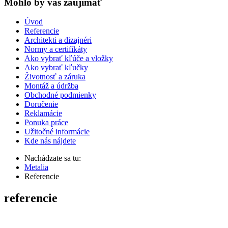
Mohlo by vas zaujímať
Úvod
Referencie
Architekti a dizajnéri
Normy a certifikáty
Ako vybrať kľúče a vložky
Ako vybrať kľučky
Životnosť a záruka
Montáž a údržba
Obchodné podmienky
Doručenie
Reklamácie
Ponuka práce
Užitočné informácie
Kde nás nájdete
Nachádzate sa tu:
Metalia
Referencie
referencie