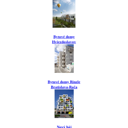
Bytové domy
Hviezdoslavov
Bytové domy Rinzle
Bratislava-Rača
Nový háj