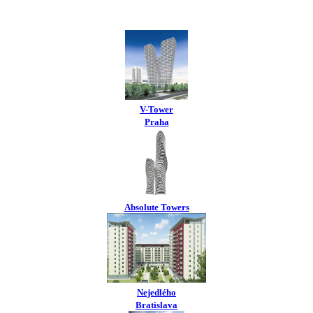
V-Tower
Praha
Absolute Towers
Nejedlého
Bratislava