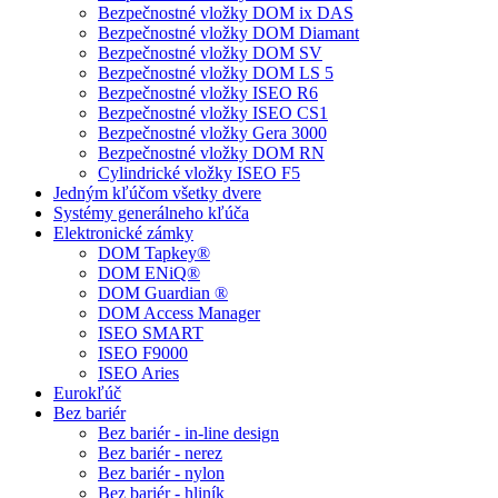
Bezpečnostné vložky DOM ix DAS
Bezpečnostné vložky DOM Diamant
Bezpečnostné vložky DOM SV
Bezpečnostné vložky DOM LS 5
Bezpečnostné vložky ISEO R6
Bezpečnostné vložky ISEO CS1
Bezpečnostné vložky Gera 3000
Bezpečnostné vložky DOM RN
Cylindrické vložky ISEO F5
Jedným kľúčom všetky dvere
Systémy generálneho kľúča
Elektronické zámky
DOM Tapkey®
DOM ENiQ®
DOM Guardian ®
DOM Access Manager
ISEO SMART
ISEO F9000
ISEO Aries
Eurokľúč
Bez bariér
Bez bariér - in-line design
Bez bariér - nerez
Bez bariér - nylon
Bez bariér - hliník