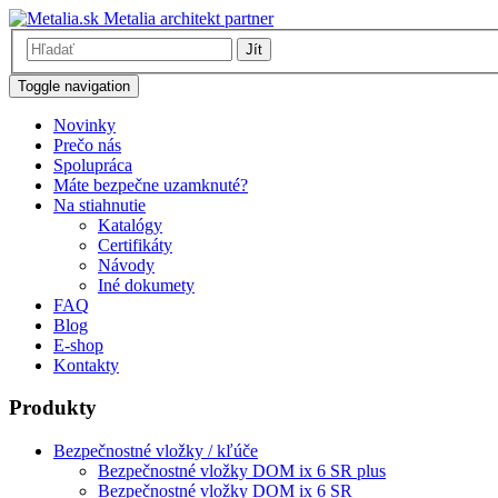
Metalia architekt partner
Jít
Toggle navigation
Novinky
Prečo nás
Spolupráca
Máte bezpečne uzamknuté?
Na stiahnutie
Katalógy
Certifikáty
Návody
Iné dokumety
FAQ
Blog
E-shop
Kontakty
Produkty
Bezpečnostné vložky / kľúče
Bezpečnostné vložky DOM ix 6 SR plus
Bezpečnostné vložky DOM ix 6 SR