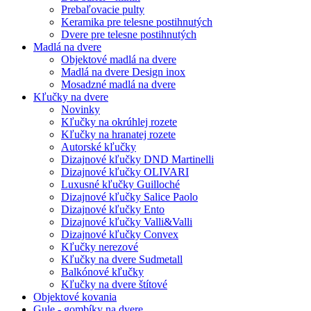
Prebaľovacie pulty
Keramika pre telesne postihnutých
Dvere pre telesne postihnutých
Madlá na dvere
Objektové madlá na dvere
Madlá na dvere Design inox
Mosadzné madlá na dvere
Kľučky na dvere
Novinky
Kľučky na okrúhlej rozete
Kľučky na hranatej rozete
Autorské kľučky
Dizajnové kľučky DND Martinelli
Dizajnové kľučky OLIVARI
Luxusné kľučky Guilloché
Dizajnové kľučky Salice Paolo
Dizajnové kľučky Ento
Dizajnové kľučky Valli&Valli
Dizajnové kľučky Convex
Kľučky nerezové
Kľučky na dvere Sudmetall
Balkónové kľučky
Kľučky na dvere štítové
Objektové kovania
Gule - gombíky na dvere