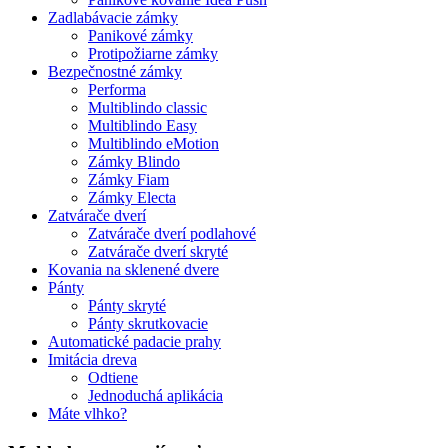
Zadlabávacie zámky
Panikové zámky
Protipožiarne zámky
Bezpečnostné zámky
Performa
Multiblindo classic
Multiblindo Easy
Multiblindo eMotion
Zámky Blindo
Zámky Fiam
Zámky Electa
Zatvárače dverí
Zatvárače dverí podlahové
Zatvárače dverí skryté
Kovania na sklenené dvere
Pánty
Pánty skryté
Pánty skrutkovacie
Automatické padacie prahy
Imitácia dreva
Odtiene
Jednoduchá aplikácia
Máte vlhko?