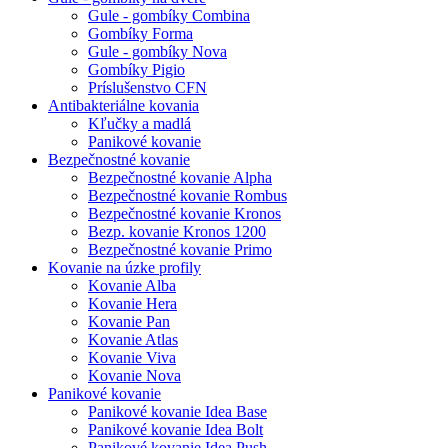
Gule - gombíky Combina
Gombíky Forma
Gule - gombíky Nova
Gombíky Pigio
Príslušenstvo CFN
Antibakteriálne kovania
Kľučky a madlá
Panikové kovanie
Bezpečnostné kovanie
Bezpečnostné kovanie Alpha
Bezpečnostné kovanie Rombus
Bezpečnostné kovanie Kronos
Bezp. kovanie Kronos 1200
Bezpečnostné kovanie Primo
Kovanie na úzke profily
Kovanie Alba
Kovanie Hera
Kovanie Pan
Kovanie Atlas
Kovanie Viva
Kovanie Nova
Panikové kovanie
Panikové kovanie Idea Base
Panikové kovanie Idea Bolt
Panikové kovanie Idea Push