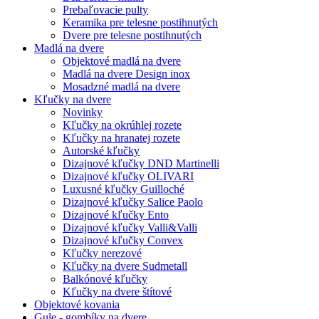
Prebaľovacie pulty
Keramika pre telesne postihnutých
Dvere pre telesne postihnutých
Madlá na dvere
Objektové madlá na dvere
Madlá na dvere Design inox
Mosadzné madlá na dvere
Kľučky na dvere
Novinky
Kľučky na okrúhlej rozete
Kľučky na hranatej rozete
Autorské kľučky
Dizajnové kľučky DND Martinelli
Dizajnové kľučky OLIVARI
Luxusné kľučky Guilloché
Dizajnové kľučky Salice Paolo
Dizajnové kľučky Ento
Dizajnové kľučky Valli&Valli
Dizajnové kľučky Convex
Kľučky nerezové
Kľučky na dvere Sudmetall
Balkónové kľučky
Kľučky na dvere štítové
Objektové kovania
Gule - gombíky na dvere