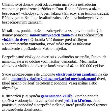
Chrániť svoj domov proti odcudzeniu majetku a nežiaducim
vstupom je prirodzene každého cieľom. Rodinné domy a nízka
bezpečnosť vchodových dverí, lákajú vlamačov a sú terčom krádeží.
Efektívnym riešením je kvalitné zabezpečenie vchodových dverí
bezpečnostnými zámkami.
Metalia a.s. ponúka riešenie zabezpečenia vstupov do rodinných
domov pomocou
samouzamykacích zámkov
a bezpečnostných
vložiek do dverí
. Ochránia Váš domov pred násilným
a neoprávneným vniknutím, ktoré môže mať za následok
odcudzenie a poškodenie Vášho majetku.
Bezpečnostné vložky do dverí sú z kvalitného materiálu, ľahko ich
namontujete a sú odolné voči násilnej demontáži. Mechanika
zámkov a vložiek do dverí je konštruovaná až na 100 000 cyklov.
Svoje zabezpečenie ešte umocníte
elektronickými zámkami
na čip
alebo
motoricky riadenými uzamykacími mechanizmami
dverí,
ktoré možno ovládať tlačidlom z pohodlia Vašej spálne alebo
obývačky.
K dispozícii je aj systém
generálneho kľúča
, ktorého princíp
spočíva v odomykaní a zamykaní dverí
jedným kľúčom
. Je to
praktické, pohodlné a bezpečné riešenie, ktoré prináša nový rozmer
zabezpečenia domácnosti.