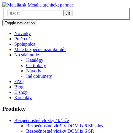
Metalia architekt partner
Jít
Toggle navigation
Novinky
Prečo nás
Spolupráca
Máte bezpečne uzamknuté?
Na stiahnutie
Katalógy
Certifikáty
Návody
Iné dokumety
FAQ
Blog
E-shop
Kontakty
Produkty
Bezpečnostné vložky / kľúče
Bezpečnostné vložky DOM ix 6 SR plus
Bezpečnostné vložky DOM ix 6 SR