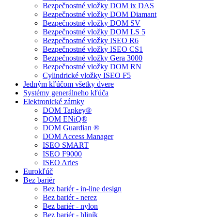
Bezpečnostné vložky DOM ix DAS
Bezpečnostné vložky DOM Diamant
Bezpečnostné vložky DOM SV
Bezpečnostné vložky DOM LS 5
Bezpečnostné vložky ISEO R6
Bezpečnostné vložky ISEO CS1
Bezpečnostné vložky Gera 3000
Bezpečnostné vložky DOM RN
Cylindrické vložky ISEO F5
Jedným kľúčom všetky dvere
Systémy generálneho kľúča
Elektronické zámky
DOM Tapkey®
DOM ENiQ®
DOM Guardian ®
DOM Access Manager
ISEO SMART
ISEO F9000
ISEO Aries
Eurokľúč
Bez bariér
Bez bariér - in-line design
Bez bariér - nerez
Bez bariér - nylon
Bez bariér - hliník