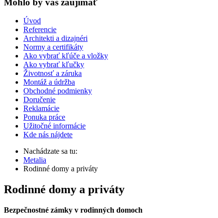
Mohlo by vas zaujímať
Úvod
Referencie
Architekti a dizajnéri
Normy a certifikáty
Ako vybrať kľúče a vložky
Ako vybrať kľučky
Životnosť a záruka
Montáž a údržba
Obchodné podmienky
Doručenie
Reklamácie
Ponuka práce
Užitočné informácie
Kde nás nájdete
Nachádzate sa tu:
Metalia
Rodinné domy a priváty
Rodinné domy a priváty
Bezpečnostné zámky v rodinných domoch