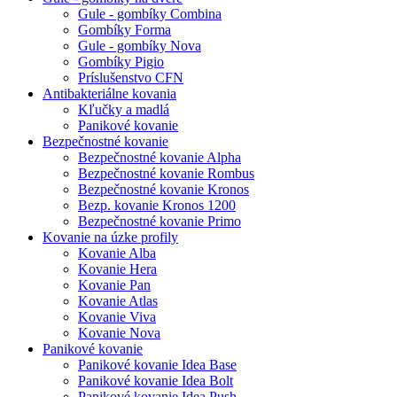
Gule - gombíky Combina
Gombíky Forma
Gule - gombíky Nova
Gombíky Pigio
Príslušenstvo CFN
Antibakteriálne kovania
Kľučky a madlá
Panikové kovanie
Bezpečnostné kovanie
Bezpečnostné kovanie Alpha
Bezpečnostné kovanie Rombus
Bezpečnostné kovanie Kronos
Bezp. kovanie Kronos 1200
Bezpečnostné kovanie Primo
Kovanie na úzke profily
Kovanie Alba
Kovanie Hera
Kovanie Pan
Kovanie Atlas
Kovanie Viva
Kovanie Nova
Panikové kovanie
Panikové kovanie Idea Base
Panikové kovanie Idea Bolt
Panikové kovanie Idea Push