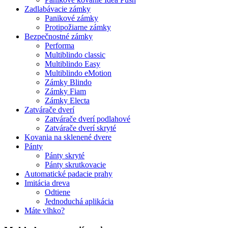
Zadlabávacie zámky
Panikové zámky
Protipožiarne zámky
Bezpečnostné zámky
Performa
Multiblindo classic
Multiblindo Easy
Multiblindo eMotion
Zámky Blindo
Zámky Fiam
Zámky Electa
Zatvárače dverí
Zatvárače dverí podlahové
Zatvárače dverí skryté
Kovania na sklenené dvere
Pánty
Pánty skryté
Pánty skrutkovacie
Automatické padacie prahy
Imitácia dreva
Odtiene
Jednoduchá aplikácia
Máte vlhko?