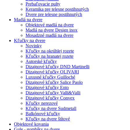
Prebaľovacie pulty
Keramika pre telesne postihnutých
Dvere pre telesne postihnutých
Madlá na dvere
Objektové madlá na dvere
Madlá na dvere Design inox
Mosadzné madlá na dvere
Kľučky na dvere
Novinky
Kľučky na okrúhlej rozete
Kľučky na hranatej rozete
Autorské kľučky
Dizajnové kľučky DND Martinelli
Dizajnové kľučky OLIVARI
Luxusné kľučky Guilloché
Dizajnové kľučky Salice Paolo
Dizajnové kľučky Ento
Dizajnové kľučky Valli&Valli
Dizajnové kľučky Convex
Kľučky nerezové
Kľučky na dvere Sudmetall
Balkónové kľučky
Kľučky na dvere štítové
Objektové kovania
Gule - gombíky na dvere