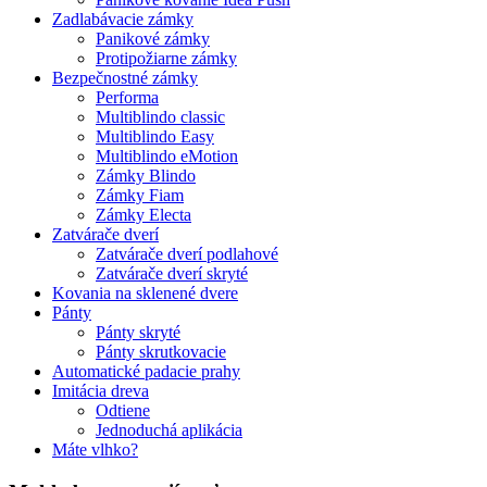
Zadlabávacie zámky
Panikové zámky
Protipožiarne zámky
Bezpečnostné zámky
Performa
Multiblindo classic
Multiblindo Easy
Multiblindo eMotion
Zámky Blindo
Zámky Fiam
Zámky Electa
Zatvárače dverí
Zatvárače dverí podlahové
Zatvárače dverí skryté
Kovania na sklenené dvere
Pánty
Pánty skryté
Pánty skrutkovacie
Automatické padacie prahy
Imitácia dreva
Odtiene
Jednoduchá aplikácia
Máte vlhko?