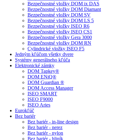
Bezpečnostné vložky DOM ix DAS
Bezpečnostné vložky DOM Diamant
Bezpečnostné vložky DOM SV
Bezpečnostné vložky DOM LS 5
Bezpečnostné vložky ISEO R6
Bezpečnostné vložky ISEO CS1
Bezpečnostné vložky Gera 3000
Bezpečnostné vložky DOM RN
Cylindrické vložky ISEO F5
Jedným kľúčom všetky dvere
Systémy generálneho kľúča
Elektronické zámky
DOM Tapkey®
DOM ENiQ®
DOM Guardian ®
DOM Access Manager
ISEO SMART
ISEO F9000
ISEO Aries
Eurokľúč
Bez bariér
Bez bariér - in-line design
Bez bariér - nerez
Bez bariér - nylon
Bez bariér - hliník