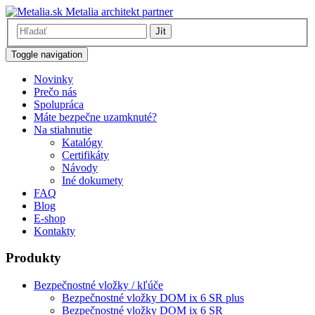
Metalia architekt partner
Jít
Toggle navigation
Novinky
Prečo nás
Spolupráca
Máte bezpečne uzamknuté?
Na stiahnutie
Katalógy
Certifikáty
Návody
Iné dokumety
FAQ
Blog
E-shop
Kontakty
Produkty
Bezpečnostné vložky / kľúče
Bezpečnostné vložky DOM ix 6 SR plus
Bezpečnostné vložky DOM ix 6 SR