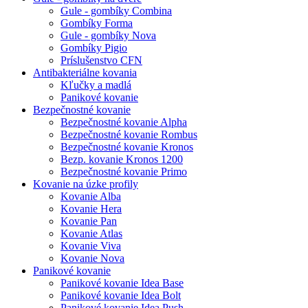
Gule - gombíky Combina
Gombíky Forma
Gule - gombíky Nova
Gombíky Pigio
Príslušenstvo CFN
Antibakteriálne kovania
Kľučky a madlá
Panikové kovanie
Bezpečnostné kovanie
Bezpečnostné kovanie Alpha
Bezpečnostné kovanie Rombus
Bezpečnostné kovanie Kronos
Bezp. kovanie Kronos 1200
Bezpečnostné kovanie Primo
Kovanie na úzke profily
Kovanie Alba
Kovanie Hera
Kovanie Pan
Kovanie Atlas
Kovanie Viva
Kovanie Nova
Panikové kovanie
Panikové kovanie Idea Base
Panikové kovanie Idea Bolt
Panikové kovanie Idea Push