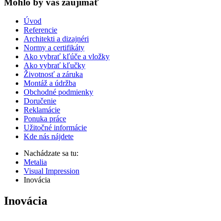
Mohlo by vas zaujímať
Úvod
Referencie
Architekti a dizajnéri
Normy a certifikáty
Ako vybrať kľúče a vložky
Ako vybrať kľučky
Životnosť a záruka
Montáž a údržba
Obchodné podmienky
Doručenie
Reklamácie
Ponuka práce
Užitočné informácie
Kde nás nájdete
Nachádzate sa tu:
Metalia
Visual Impression
Inovácia
Inovácia