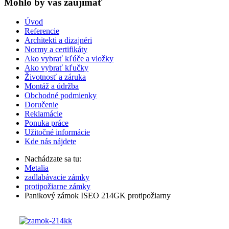
Mohlo by vas zaujímať
Úvod
Referencie
Architekti a dizajnéri
Normy a certifikáty
Ako vybrať kľúče a vložky
Ako vybrať kľučky
Životnosť a záruka
Montáž a údržba
Obchodné podmienky
Doručenie
Reklamácie
Ponuka práce
Užitočné informácie
Kde nás nájdete
Nachádzate sa tu:
Metalia
zadlabávacie zámky
protipožiarne zámky
Panikový zámok ISEO 214GK protipožiarny