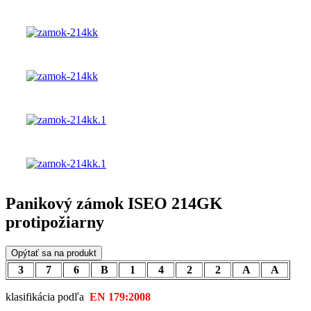
Panikový zámok ISEO 214GK
protipožiarny
Opýtať sa na produkt
3
7
6
B
1
4
2
2
A
A
klasifikácia podľa
EN 179:2008