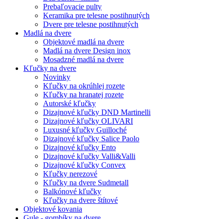
Prebaľovacie pulty
Keramika pre telesne postihnutých
Dvere pre telesne postihnutých
Madlá na dvere
Objektové madlá na dvere
Madlá na dvere Design inox
Mosadzné madlá na dvere
Kľučky na dvere
Novinky
Kľučky na okrúhlej rozete
Kľučky na hranatej rozete
Autorské kľučky
Dizajnové kľučky DND Martinelli
Dizajnové kľučky OLIVARI
Luxusné kľučky Guilloché
Dizajnové kľučky Salice Paolo
Dizajnové kľučky Ento
Dizajnové kľučky Valli&Valli
Dizajnové kľučky Convex
Kľučky nerezové
Kľučky na dvere Sudmetall
Balkónové kľučky
Kľučky na dvere štítové
Objektové kovania
Gule - gombíky na dvere