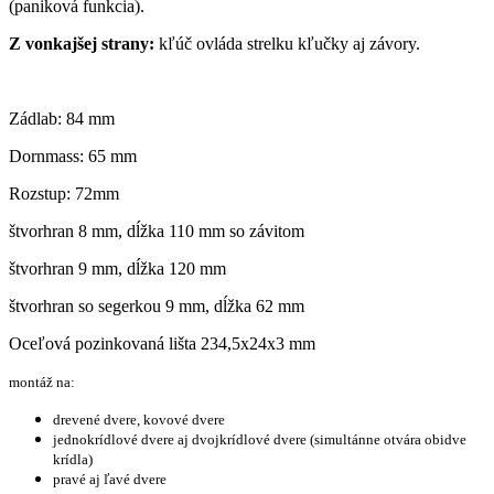
(paniková funkcia).
Z vonkajšej strany:
kľúč ovláda strelku kľučky aj závory.
Zádlab: 84 mm
Dornmass: 65 mm
Rozstup: 72mm
štvorhran 8 mm, dĺžka 110 mm so závitom
štvorhran 9 mm, dĺžka 120 mm
štvorhran so segerkou 9 mm, dĺžka 62 mm
Oceľová pozinkovaná lišta 234,5x24x3 mm
montáž na
:
drevené dvere, kovo
vé dvere
jednokrídlové dvere aj dvojkrídlové dvere (simultánne otvára obidve
krídla)
pravé aj ľavé dvere