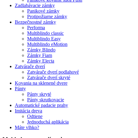
Zadlabávacie zámky
Panikové zámky
Protipožiarne zámky
Bezpečnostné zámky
Performa
Multiblindo classic
Multiblindo Easy
Multiblindo eMotion
Zámky Blindo
Zámky Fiam
Zámky Electa
Zatvárače dverí
Zatvárače dverí podlahové
Zatvárače dverí skryté
Kovania na sklenené dvere
Pánty
Pánty skryté
Pánty skrutkovacie
Automatické padacie prahy
Imitácia dreva
Odtiene
Jednoduchá aplikácia
Máte vlhko?