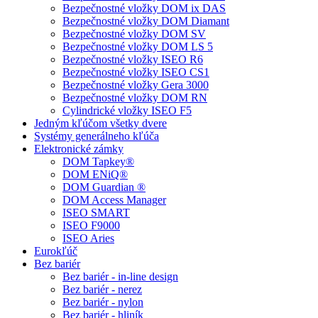
Bezpečnostné vložky DOM ix DAS
Bezpečnostné vložky DOM Diamant
Bezpečnostné vložky DOM SV
Bezpečnostné vložky DOM LS 5
Bezpečnostné vložky ISEO R6
Bezpečnostné vložky ISEO CS1
Bezpečnostné vložky Gera 3000
Bezpečnostné vložky DOM RN
Cylindrické vložky ISEO F5
Jedným kľúčom všetky dvere
Systémy generálneho kľúča
Elektronické zámky
DOM Tapkey®
DOM ENiQ®
DOM Guardian ®
DOM Access Manager
ISEO SMART
ISEO F9000
ISEO Aries
Eurokľúč
Bez bariér
Bez bariér - in-line design
Bez bariér - nerez
Bez bariér - nylon
Bez bariér - hliník