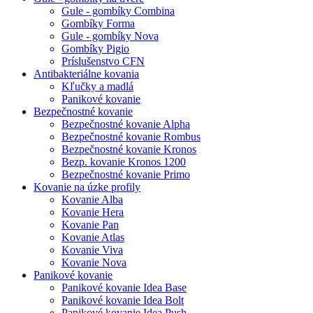
Gule - gombíky Combina
Gombíky Forma
Gule - gombíky Nova
Gombíky Pigio
Príslušenstvo CFN
Antibakteriálne kovania
Kľučky a madlá
Panikové kovanie
Bezpečnostné kovanie
Bezpečnostné kovanie Alpha
Bezpečnostné kovanie Rombus
Bezpečnostné kovanie Kronos
Bezp. kovanie Kronos 1200
Bezpečnostné kovanie Primo
Kovanie na úzke profily
Kovanie Alba
Kovanie Hera
Kovanie Pan
Kovanie Atlas
Kovanie Viva
Kovanie Nova
Panikové kovanie
Panikové kovanie Idea Base
Panikové kovanie Idea Bolt
Panikové kovanie Idea Push