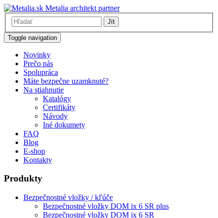
Metalia architekt partner
Jít
Toggle navigation
Novinky
Prečo nás
Spolupráca
Máte bezpečne uzamknuté?
Na stiahnutie
Katalógy
Certifikáty
Návody
Iné dokumety
FAQ
Blog
E-shop
Kontakty
Produkty
Bezpečnostné vložky / kľúče
Bezpečnostné vložky DOM ix 6 SR plus
Bezpečnostné vložky DOM ix 6 SR