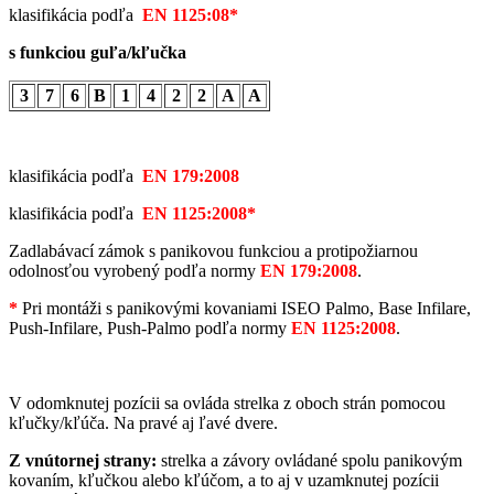
klasifikácia podľa
EN 1125:08*
s funkciou guľa/kľučka
3
7
6
B
1
4
2
2
A
A
klasifikácia podľa
EN 179:2008
klasifikácia podľa
EN 1125:2008*
Zadlabávací zámok s panikovou funkciou a protipožiarnou
odolnosťou vyrobený podľa normy
EN 179:2008
.
*
Pri montáži s panikovými kovaniami ISEO Palmo, Base Infilare,
Push-Infilare, Push-Palmo podľa normy
EN 1125:2008
.
V odomknutej pozícii sa ovláda strelka z oboch strán pomocou
kľučky/kľúča. Na pravé aj ľavé dvere.
Z vnútornej strany:
strelka a závory ovládané spolu panikovým
kovaním, kľučkou alebo kľúčom, a to aj v uzamknutej pozícii