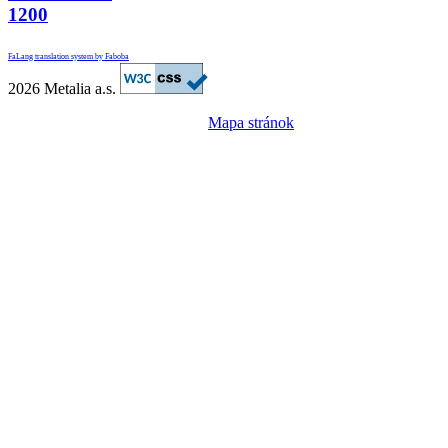
1200
FaLang translation system by Faboba
2026 Metalia a.s.
Mapa stránok