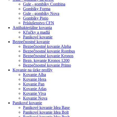
Gule - gombíky Combina
Gombíky Forma
Gule - gombíky Nova
Gombíky Pigio
Príslušenstvo CFN
Antibakteriálne kovania
Kľučky a madlá
Panikové kovanie
Bezpečnostné kovanie
Bezpečnostné kovanie Alpha
Bezpečnostné kovanie Rombus
Bezpečnostné kovanie Kronos
Bezp. kovanie Kronos 1200
Bezpečnostné kovanie Primo
Kovanie na úzke profily
Kovanie Alba
Kovanie Hera
Kovanie Pan
Kovanie Atlas
Kovanie Viva
Kovanie Nova
Panikové kovanie
Panikové kovanie Idea Base
Panikové kovanie Idea Bolt
Panikové kovanie Idea Push