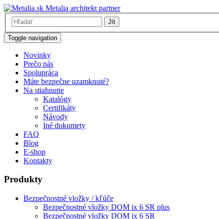
Metalia architekt partner
Jít
Toggle navigation
Novinky
Prečo nás
Spolupráca
Máte bezpečne uzamknuté?
Na stiahnutie
Katalógy
Certifikáty
Návody
Iné dokumety
FAQ
Blog
E-shop
Kontakty
Produkty
Bezpečnostné vložky / kľúče
Bezpečnostné vložky DOM ix 6 SR plus
Bezpečnostné vložky DOM ix 6 SR