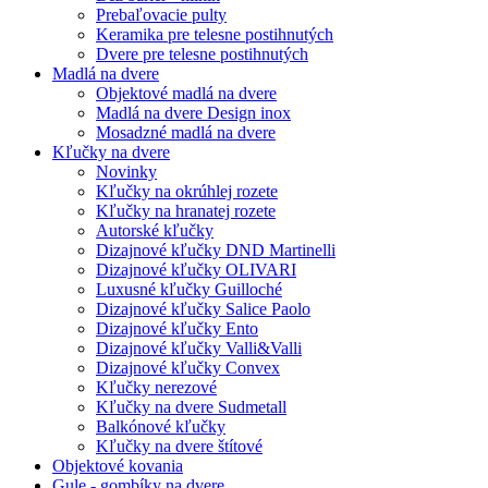
Prebaľovacie pulty
Keramika pre telesne postihnutých
Dvere pre telesne postihnutých
Madlá na dvere
Objektové madlá na dvere
Madlá na dvere Design inox
Mosadzné madlá na dvere
Kľučky na dvere
Novinky
Kľučky na okrúhlej rozete
Kľučky na hranatej rozete
Autorské kľučky
Dizajnové kľučky DND Martinelli
Dizajnové kľučky OLIVARI
Luxusné kľučky Guilloché
Dizajnové kľučky Salice Paolo
Dizajnové kľučky Ento
Dizajnové kľučky Valli&Valli
Dizajnové kľučky Convex
Kľučky nerezové
Kľučky na dvere Sudmetall
Balkónové kľučky
Kľučky na dvere štítové
Objektové kovania
Gule - gombíky na dvere