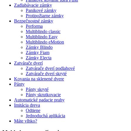
Zadlabávacie zámky
Panikové zámky
Protipožiarne zámky
Bezpečnostné zámky
Performa
Multiblindo classic
Multiblindo Easy
Multiblindo eMotion
Zámky Blindo
Zámky Fiam
Zámky Electa
Zatvárače dverí
Zatvárače dverí podlahové
Zatvárače dverí skryté
Kovania na sklenené dvere
Pánty
Pánty skryté
Pánty skrutkovacie
Automatické padacie prahy
Imitácia dreva
Odtiene
Jednoduchá aplikácia
Máte vlhko?