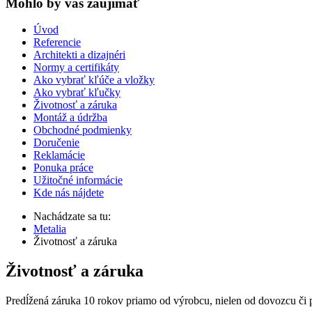
Mohlo by vas zaujímať
Úvod
Referencie
Architekti a dizajnéri
Normy a certifikáty
Ako vybrať kľúče a vložky
Ako vybrať kľučky
Životnosť a záruka
Montáž a údržba
Obchodné podmienky
Doručenie
Reklamácie
Ponuka práce
Užitočné informácie
Kde nás nájdete
Nachádzate sa tu:
Metalia
Životnosť a záruka
Životnosť a záruka
Predĺžená záruka 10 rokov priamo od výrobcu, nielen od dovozcu či pr