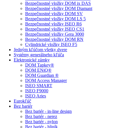
Bezpečnostné vložky DOM ix DAS
Bezpečnostné vložky DOM Diamant
Bezpečnostné vložky DOM SV
Bezpečnostné vložky DOM LS 5
Bezpečnostné vložky ISEO R6
Bezpečnostné vložky ISEO CS1
Bezpečnostné vložky Gera 3000
Bezpečnostné vložky DOM RN
Cylindrické vložky ISEO F5
Jedným kľúčom všetky dvere
Systémy generálneho kľúča
Elektronické zámky
DOM Tapkey®
DOM ENiQ®
DOM Guardian ®
DOM Access Manager
ISEO SMART
ISEO F9000
ISEO Aries
Eurokľúč
Bez bariér
Bez bariér - in-line design
Bez bariér - nerez
Bez bariér - nylon
Bez bariér - hliník