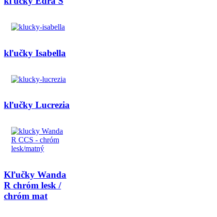
kľučky Edra S
kľučky Isabella
kľučky Lucrezia
Kľučky Wanda
R chróm lesk /
chróm mat