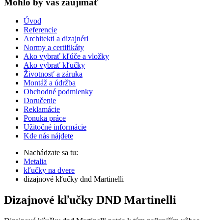
Mohlo by vas zaujímať
Úvod
Referencie
Architekti a dizajnéri
Normy a certifikáty
Ako vybrať kľúče a vložky
Ako vybrať kľučky
Životnosť a záruka
Montáž a údržba
Obchodné podmienky
Doručenie
Reklamácie
Ponuka práce
Užitočné informácie
Kde nás nájdete
Nachádzate sa tu:
Metalia
kľučky na dvere
dizajnové kľučky dnd Martinelli
Dizajnové kľučky DND Martinelli