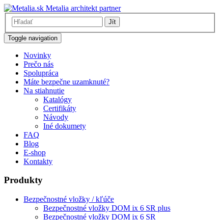
Metalia architekt partner
Jít
Toggle navigation
Novinky
Prečo nás
Spolupráca
Máte bezpečne uzamknuté?
Na stiahnutie
Katalógy
Certifikáty
Návody
Iné dokumety
FAQ
Blog
E-shop
Kontakty
Produkty
Bezpečnostné vložky / kľúče
Bezpečnostné vložky DOM ix 6 SR plus
Bezpečnostné vložky DOM ix 6 SR