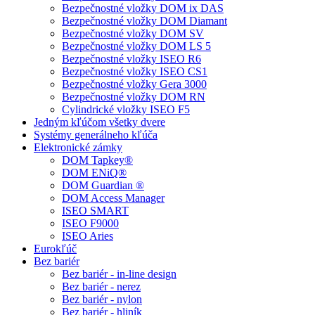
Bezpečnostné vložky DOM ix DAS
Bezpečnostné vložky DOM Diamant
Bezpečnostné vložky DOM SV
Bezpečnostné vložky DOM LS 5
Bezpečnostné vložky ISEO R6
Bezpečnostné vložky ISEO CS1
Bezpečnostné vložky Gera 3000
Bezpečnostné vložky DOM RN
Cylindrické vložky ISEO F5
Jedným kľúčom všetky dvere
Systémy generálneho kľúča
Elektronické zámky
DOM Tapkey®
DOM ENiQ®
DOM Guardian ®
DOM Access Manager
ISEO SMART
ISEO F9000
ISEO Aries
Eurokľúč
Bez bariér
Bez bariér - in-line design
Bez bariér - nerez
Bez bariér - nylon
Bez bariér - hliník