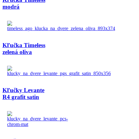
modrá
Kľučka Timeless
zelená oliva
Kľučky Levante
R4 grafit satin