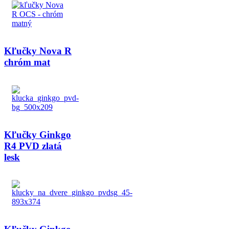
Kľučky Nova R
chróm mat
Kľučky Ginkgo
R4 PVD zlatá
lesk