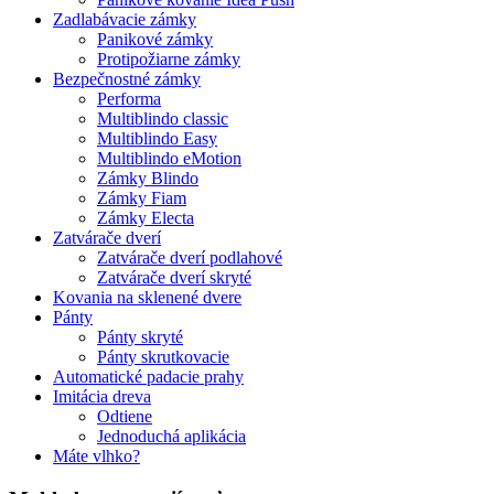
Zadlabávacie zámky
Panikové zámky
Protipožiarne zámky
Bezpečnostné zámky
Performa
Multiblindo classic
Multiblindo Easy
Multiblindo eMotion
Zámky Blindo
Zámky Fiam
Zámky Electa
Zatvárače dverí
Zatvárače dverí podlahové
Zatvárače dverí skryté
Kovania na sklenené dvere
Pánty
Pánty skryté
Pánty skrutkovacie
Automatické padacie prahy
Imitácia dreva
Odtiene
Jednoduchá aplikácia
Máte vlhko?