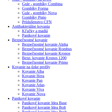
Gule - gombíky Combina
Gombíky Forma
Gule - gombíky Nova
Gombíky Pigio
Príslušenstvo CFN
Antibakteriálne kovania
Kľučky a madlá
Panikové kovanie
Bezpečnostné kovanie
Bezpečnostné kovanie Alpha
Bezpečnostné kovanie Rombus
Bezpečnostné kovanie Kronos
Bezp. kovanie Kronos 1200
Bezpečnostné kovanie Primo
Kovanie na úzke profily
Kovanie Alba
Kovanie Hera
Kovanie Pan
Kovanie Atlas
Kovanie Viva
Kovanie Nova
Panikové kovanie
Panikové kovanie Idea Base
Panikové kovanie Idea Bolt
Panikové kovanie Idea Push