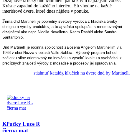
Dizajnové kľučky dnd Martinelli patria k tým najkrajším vôbec.
Krásne zapadnú do každého interiéru. Sú vhodné na každé
interiérové dvere, ktoré dnes nájdete v ponuke.
F
irma dnd Martinelli je popredný svetový výrobca z hľadiska tvorby
designu a výroby produktov, a to aj vďaka spolupráci s renomovanými
dizajnérmi ako napr. Nicolla Novelletto, Karim Rashid alebo Sandro
Santantonio.
D
nd Martinelli je rodinná spoločnosť založená Angelom Martinellim v r.
1968 v obci Nozza v oblasti Valle Sabbia. Výrobný program bol od
začiatku silne orientovaný na inováciu a vysokú kvalitu a vychádzal z
precíznych znalostí výroby z mosadze a procesov jej spracovania.
stiahnuť katalóg kľučiek na dvere dnd by Martinelli
Kľučky Luce R
čierna mat