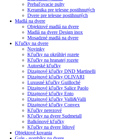
Prebaľovacie pulty
Keramika pre telesne postihnutých
Dvere pre telesne postihnutých
Madlá na dvere
Objektové madlá na dvere
Madlá na dvere Design inox
Mosadzné madlá na dvere
Kľučky na dvere
Novinky
Kľučky na okrúhlej rozete
Kľučky na hranatej rozete
Autorské kľučky
Dizajnové kľučky DND Martinelli
Dizajnové kľučky OLIVARI
Luxusné kľučky Guilloché
Dizajnové kľučky Salice Paolo
Dizajnové kľučky Ento
Dizajnové kľučky Valli&Valli
Dizajnové kľučky Convex
Kľučky nerezové
Kľučky na dvere Sudmetall
Balkónové kľučky
Kľučky na dvere štítové
Objektové kovania
Gule - gombíky na dvere