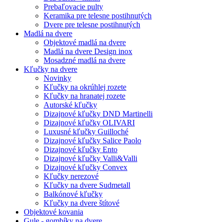
Prebaľovacie pulty
Keramika pre telesne postihnutých
Dvere pre telesne postihnutých
Madlá na dvere
Objektové madlá na dvere
Madlá na dvere Design inox
Mosadzné madlá na dvere
Kľučky na dvere
Novinky
Kľučky na okrúhlej rozete
Kľučky na hranatej rozete
Autorské kľučky
Dizajnové kľučky DND Martinelli
Dizajnové kľučky OLIVARI
Luxusné kľučky Guilloché
Dizajnové kľučky Salice Paolo
Dizajnové kľučky Ento
Dizajnové kľučky Valli&Valli
Dizajnové kľučky Convex
Kľučky nerezové
Kľučky na dvere Sudmetall
Balkónové kľučky
Kľučky na dvere štítové
Objektové kovania
Gule - gombíky na dvere