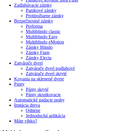
Zadlabávacie zámky
Panikové zámky
Protipožiarne zámky
Bezpečnostné zámky
Performa
Multiblindo classic
Multiblindo Easy
Multiblindo eMotion
Zámky Blindo
Zámky Fiam
Zámky Electa
Zatvárače dverí
Zatvárače dverí podlahové
Zatvárače dverí skryté
Kovania na sklenené dvere
Pánty
Pánty skryté
Pánty skrutkovacie
Automatické padacie prahy
Imitácia dreva
Odtiene
Jednoduchá aplikácia
Máte vlhko?