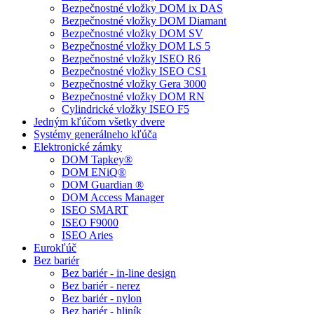
Bezpečnostné vložky DOM ix DAS
Bezpečnostné vložky DOM Diamant
Bezpečnostné vložky DOM SV
Bezpečnostné vložky DOM LS 5
Bezpečnostné vložky ISEO R6
Bezpečnostné vložky ISEO CS1
Bezpečnostné vložky Gera 3000
Bezpečnostné vložky DOM RN
Cylindrické vložky ISEO F5
Jedným kľúčom všetky dvere
Systémy generálneho kľúča
Elektronické zámky
DOM Tapkey®
DOM ENiQ®
DOM Guardian ®
DOM Access Manager
ISEO SMART
ISEO F9000
ISEO Aries
Eurokľúč
Bez bariér
Bez bariér - in-line design
Bez bariér - nerez
Bez bariér - nylon
Bez bariér - hliník