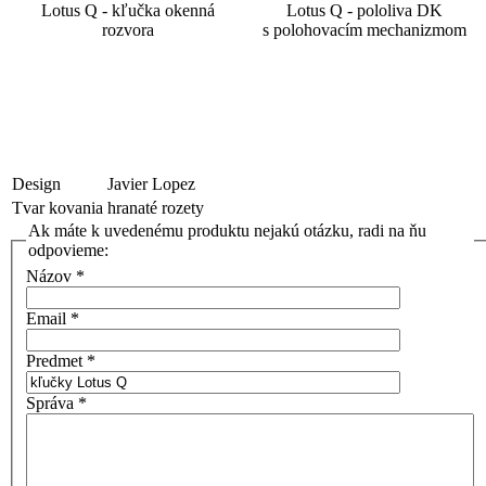
Lotus Q - kľučka okenná
Lotus Q - pololiva DK
rozvora
s polohovacím mechanizmom
Design
Javier Lopez
Tvar kovania
hranaté rozety
Ak máte k uvedenému produktu nejakú otázku, radi na ňu
odpovieme:
Názov
*
Email
*
Predmet
*
Správa
*