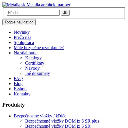
Metalia architekt partner
Jít
Toggle navigation
Novinky
Prečo nás
Spolupráca
Máte bezpečne uzamknuté?
Na stiahnutie
Katalógy
Certifikáty
Návody
Iné dokumety
FAQ
Blog
E-shop
Kontakty
Produkty
Bezpečnostné vložky / kľúče
Bezpečnostné vložky DOM ix 6 SR plus
Bezpečnostné vložky DOM ix 6 SR