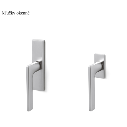
kľučky okenné