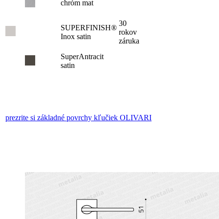
chróm mat
30
SUPERFINISH®
rokov
Inox satin
záruka
SuperAntracit
satin
prezrite si základné povrchy kľučiek OLIVARI