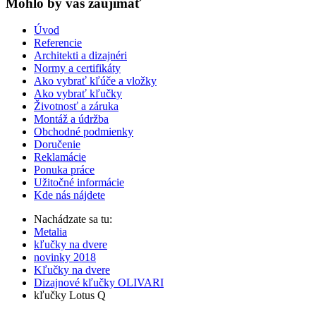
Mohlo by vas zaujímať
Úvod
Referencie
Architekti a dizajnéri
Normy a certifikáty
Ako vybrať kľúče a vložky
Ako vybrať kľučky
Životnosť a záruka
Montáž a údržba
Obchodné podmienky
Doručenie
Reklamácie
Ponuka práce
Užitočné informácie
Kde nás nájdete
Nachádzate sa tu:
Metalia
kľučky na dvere
novinky 2018
Kľučky na dvere
Dizajnové kľučky OLIVARI
kľučky Lotus Q