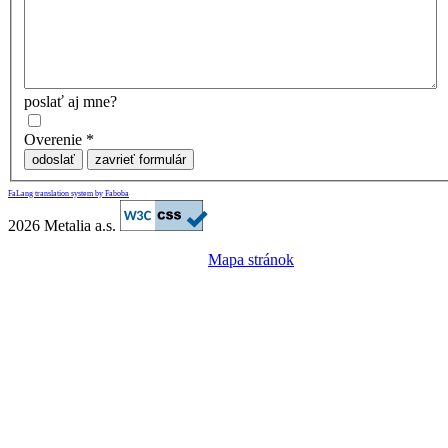
poslať aj mne?
Overenie
*
odoslať
zavrieť formulár
FaLang translation system by Faboba
2026 Metalia a.s.
Mapa stránok