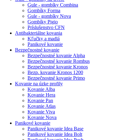
Gule - gombíky Combina
Gombíky Forma
Gule - gombíky Nova
Gombíky Pigio
Príslušenstvo CFN
Antibakteriálne kovania
Kľučky a madlá
Panikové kovanie
Bezpečnostné kovanie
Bezpečnostné kovanie Alpha
Bezpečnostné kovanie Rombus
Bezpečnostné kovanie Kronos
Bezp. kovanie Kronos 1200
Bezpečnostné kovanie Primo
Kovanie na úzke profily
Kovanie Alba
Kovanie Hera
Kovanie Pan
Kovanie Atlas
Kovanie Viva
Kovanie Nova
Panikové kovanie
Panikové kovanie Idea Base
Panikové kovanie Idea Bolt
Panikové kovanie Idea Push