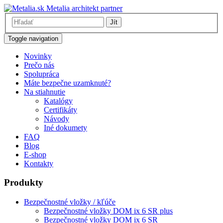
Metalia architekt partner
Jít
Toggle navigation
Novinky
Prečo nás
Spolupráca
Máte bezpečne uzamknuté?
Na stiahnutie
Katalógy
Certifikáty
Návody
Iné dokumety
FAQ
Blog
E-shop
Kontakty
Produkty
Bezpečnostné vložky / kľúče
Bezpečnostné vložky DOM ix 6 SR plus
Bezpečnostné vložky DOM ix 6 SR