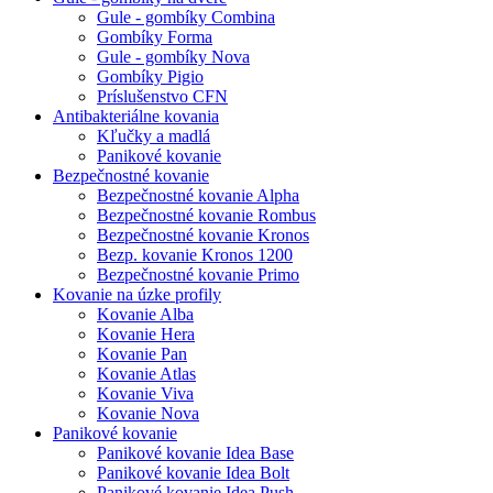
Gule - gombíky Combina
Gombíky Forma
Gule - gombíky Nova
Gombíky Pigio
Príslušenstvo CFN
Antibakteriálne kovania
Kľučky a madlá
Panikové kovanie
Bezpečnostné kovanie
Bezpečnostné kovanie Alpha
Bezpečnostné kovanie Rombus
Bezpečnostné kovanie Kronos
Bezp. kovanie Kronos 1200
Bezpečnostné kovanie Primo
Kovanie na úzke profily
Kovanie Alba
Kovanie Hera
Kovanie Pan
Kovanie Atlas
Kovanie Viva
Kovanie Nova
Panikové kovanie
Panikové kovanie Idea Base
Panikové kovanie Idea Bolt
Panikové kovanie Idea Push