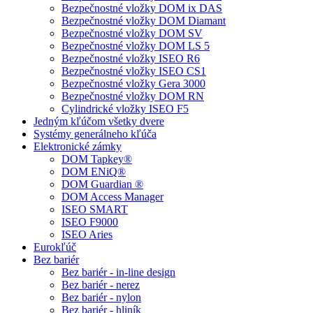
Bezpečnostné vložky DOM ix DAS
Bezpečnostné vložky DOM Diamant
Bezpečnostné vložky DOM SV
Bezpečnostné vložky DOM LS 5
Bezpečnostné vložky ISEO R6
Bezpečnostné vložky ISEO CS1
Bezpečnostné vložky Gera 3000
Bezpečnostné vložky DOM RN
Cylindrické vložky ISEO F5
Jedným kľúčom všetky dvere
Systémy generálneho kľúča
Elektronické zámky
DOM Tapkey®
DOM ENiQ®
DOM Guardian ®
DOM Access Manager
ISEO SMART
ISEO F9000
ISEO Aries
Eurokľúč
Bez bariér
Bez bariér - in-line design
Bez bariér - nerez
Bez bariér - nylon
Bez bariér - hliník