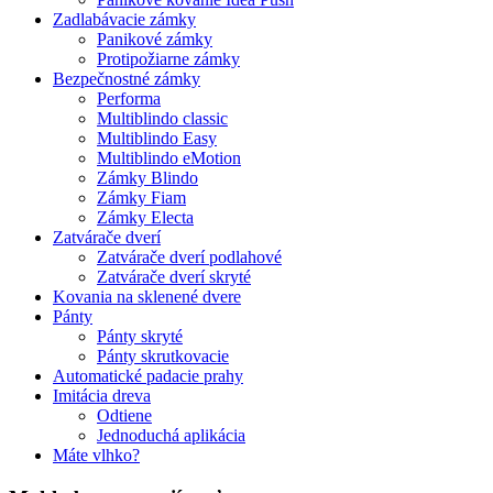
Zadlabávacie zámky
Panikové zámky
Protipožiarne zámky
Bezpečnostné zámky
Performa
Multiblindo classic
Multiblindo Easy
Multiblindo eMotion
Zámky Blindo
Zámky Fiam
Zámky Electa
Zatvárače dverí
Zatvárače dverí podlahové
Zatvárače dverí skryté
Kovania na sklenené dvere
Pánty
Pánty skryté
Pánty skrutkovacie
Automatické padacie prahy
Imitácia dreva
Odtiene
Jednoduchá aplikácia
Máte vlhko?