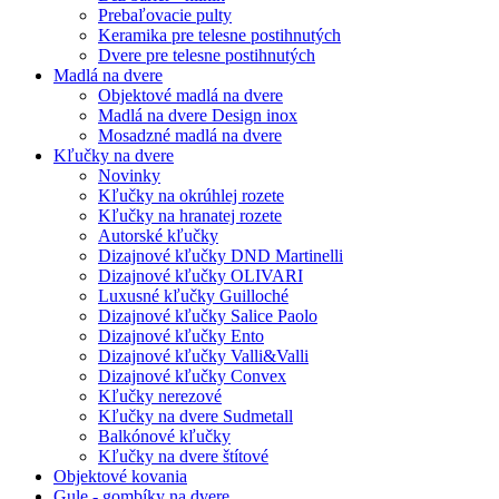
Prebaľovacie pulty
Keramika pre telesne postihnutých
Dvere pre telesne postihnutých
Madlá na dvere
Objektové madlá na dvere
Madlá na dvere Design inox
Mosadzné madlá na dvere
Kľučky na dvere
Novinky
Kľučky na okrúhlej rozete
Kľučky na hranatej rozete
Autorské kľučky
Dizajnové kľučky DND Martinelli
Dizajnové kľučky OLIVARI
Luxusné kľučky Guilloché
Dizajnové kľučky Salice Paolo
Dizajnové kľučky Ento
Dizajnové kľučky Valli&Valli
Dizajnové kľučky Convex
Kľučky nerezové
Kľučky na dvere Sudmetall
Balkónové kľučky
Kľučky na dvere štítové
Objektové kovania
Gule - gombíky na dvere