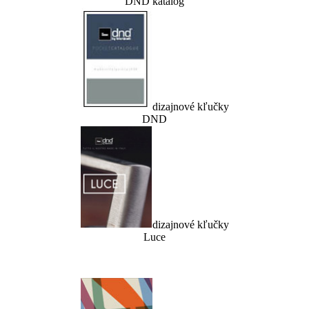
DND katalóg
dizajnové kľučky
DND
dizajnové kľučky
Luce