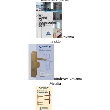
kovania
na sklo
hliníkové kovania
Metalia