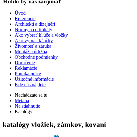
Mohlo by vas zaujímať
Úvod
Referencie
Architekti a dizajnéri
Normy a certifikáty
Ako vybrať kľúče a vložky
Ako vybrať kľučky
Životnosť a záruka
Montáž a údržba
Obchodné podmienky
Doručenie
Reklamácie
Ponuka práce
Užitočné informácie
Kde nás nájdete
Nachádzate sa tu:
Metalia
Na stiahnutie
Katalógy
katalógy vložiek, zámkov, kovaní